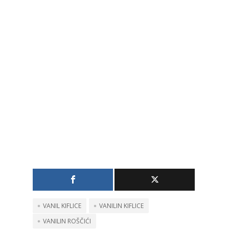
recept teško da
postoji
VANIL KIFLICE
VANILIN KIFLICE
VANILIN ROŠČIĆI