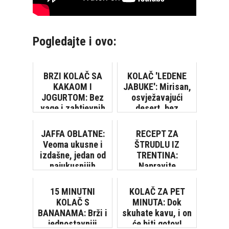
Pogledajte i ovo:
BRZI KOLAČ SA
KOLAČ 'LEDENE
KAKAOM I
JABUKE': Mirisan,
JOGURTOM: Bez
osvježavajući
vage i zahtjevnih
desert, bez
postupaka, gotov
pečenja biskvita…
za tren
JAFFA OBLATNE:
RECEPT ZA
Veoma ukusne i
ŠTRUDLU IZ
izdašne, jedan od
TRENTINA:
najukusnijih
Napravite
posnih kolača
talijansku
varijantu poznate
15 MINUTNI
KOLAČ ZA PET
slastice VIDEO
KOLAČ S
MINUTA: Dok
BANANAMA: Brži i
skuhate kavu, i on
jednostavniji
će biti gotov!