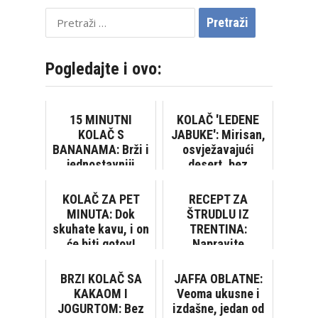
Pretraži:
Pogledajte i ovo:
15 MINUTNI
KOLAČ 'LEDENE
KOLAČ S
JABUKE': Mirisan,
BANANAMA: Brži i
osvježavajući
jednostavniji
desert, bez
recept teško da
pečenja biskvita…
postoji
KOLAČ ZA PET
RECEPT ZA
MINUTA: Dok
ŠTRUDLU IZ
skuhate kavu, i on
TRENTINA:
će biti gotov!
Napravite
talijansku
varijantu poznate
BRZI KOLAČ SA
JAFFA OBLATNE:
slastice VIDEO
KAKAOM I
Veoma ukusne i
JOGURTOM: Bez
izdašne, jedan od