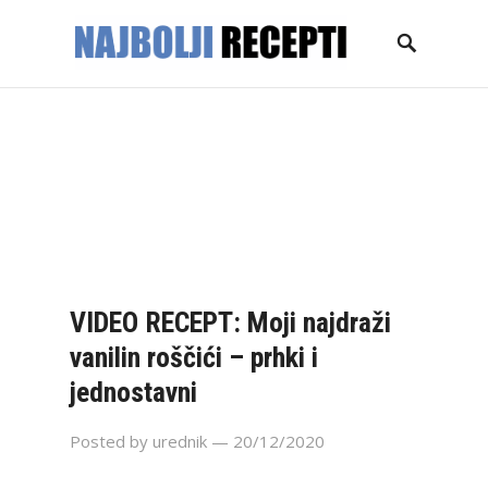
NASLOVNICA
GLAVNA JELA
KOLAČI
TORTE
DESERTI
PECIVA
SALATE
ZIMNICA
KONTAKT
VIDEO RECEPT: Moji najdraži
vanilin roščići – prhki i
jednostavni
Posted by
urednik
— 20/12/2020