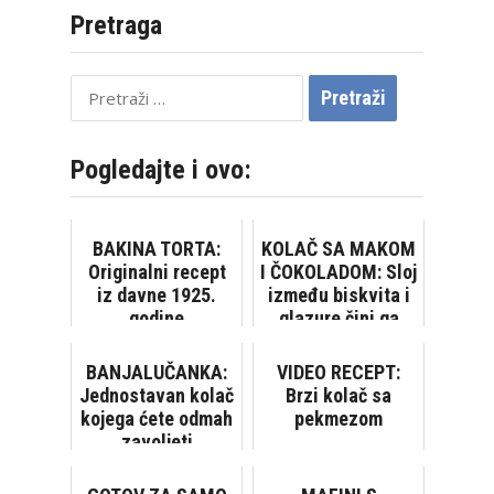
Pretraga
Pretraži:
Pogledajte i ovo:
BAKINA TORTA:
KOLAČ SA MAKOM
Originalni recept
I ČOKOLADOM: Sloj
iz davne 1925.
između biskvita i
godine
glazure čini ga
savršenim!
BANJALUČANKA:
VIDEO RECEPT:
Jednostavan kolač
Brzi kolač sa
kojega ćete odmah
pekmezom
zavoljeti