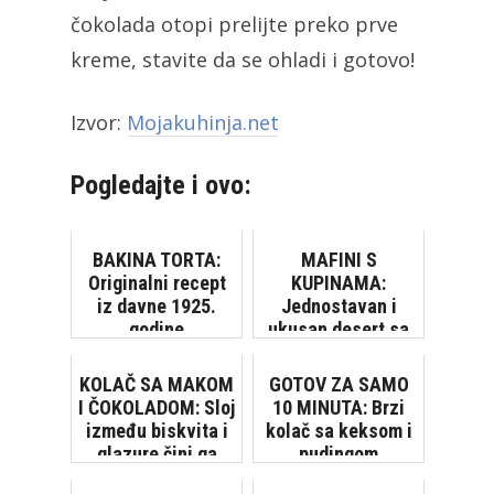
čokolada otopi prelijte preko prve
kreme, stavite da se ohladi i gotovo!
Izvor:
Mojakuhinja.net
Pogledajte i ovo:
BAKINA TORTA:
MAFINI S
Originalni recept
KUPINAMA:
iz davne 1925.
Jednostavan i
godine
ukusan desert sa
sezonskim voćem
KOLAČ SA MAKOM
GOTOV ZA SAMO
I ČOKOLADOM: Sloj
10 MINUTA: Brzi
između biskvita i
kolač sa keksom i
glazure čini ga
pudingom
savršenim!