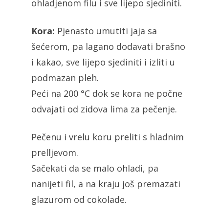
ohladjenom filu i sve lijepo sjediniti.
Kora:
Pjenasto umutiti jaja sa
šećerom, pa lagano dodavati brašno
i kakao, sve lijepo sjediniti i izliti u
podmazan pleh.
Peći na 200 °C dok se kora ne počne
odvajati od zidova lima za pečenje.
Pečenu i vrelu koru preliti s hladnim
prelljevom.
Sačekati da se malo ohladi, pa
nanijeti fil, a na kraju još premazati
glazurom od cokolade.