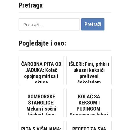
Pretraga
Pretraži:
Pogledajte i ovo:
ČAROBNA PITA OD
IŠLERI: Fini, prhki i
JABUKA: Kolač
ukusni keksići
opojnog mirisa i
preliveni
okusa
čokoladom
SOMBORSKE
KOLAČ SA
ŠTANGLICE:
KEKSOM I
Mekan i sočni
PUDINGOM:
biskvit, fina
Priprema se lako i
krema... Čisto
brzo, bez pečenja
zadovoljstvo!
[VIDEO]
PITA S VIŠNJAMA:
RECEPT ZA SVA