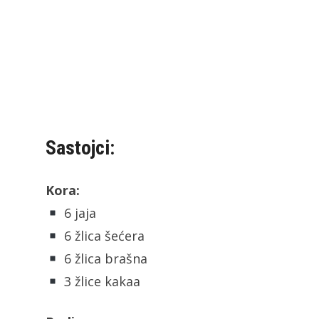
Sastojci:
Kora:
6 jaja
6 žlica šećera
6 žlica brašna
3 žlice kakaa