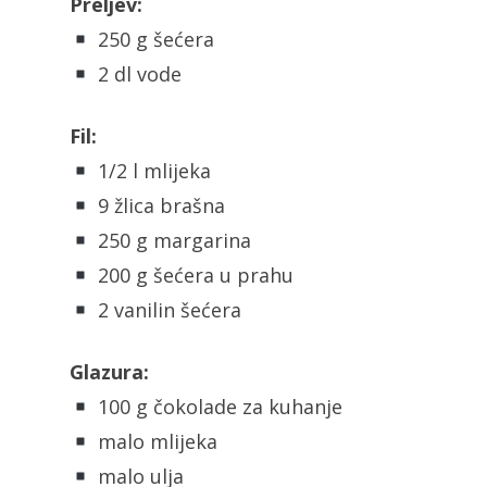
Preljev:
250 g šećera
2 dl vode
Fil:
1/2 l mlijeka
9 žlica brašna
250 g margarina
200 g šećera u prahu
2 vanilin šećera
Glazura:
100 g čokolade za kuhanje
malo mlijeka
malo ulja