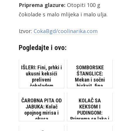
Priprema glazure:
Otopiti 100 g
čokolade s malo mlijeka i malo ulja.
Izvor:
CokaBgd/coolinarika.com
Pogledajte i ovo:
IŠLERI: Fini, prhki i
SOMBORSKE
ukusni keksići
ŠTANGLICE:
preliveni
Mekan i sočni
čokoladom
biskvit, fina
krema... Čisto
zadovoljstvo!
ČAROBNA PITA OD
KOLAČ SA
JABUKA: Kolač
KEKSOM I
opojnog mirisa i
PUDINGOM:
okusa
Priprema se lako i
brzo, bez pečenja