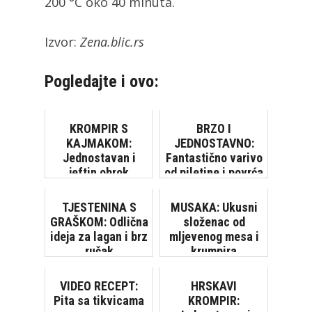
200 °C oko 40 minuta.
Izvor:
Zena.blic.rs
Pogledajte i ovo:
KROMPIR S
BRZO I
KAJMAKOM:
JEDNOSTAVNO:
Jednostavan i
Fantastično varivo
jeftin obrok
od piletine i povrća
TJESTENINA S
MUSAKA: Ukusni
GRAŠKOM: Odlična
složenac od
ideja za lagan i brz
mljevenog mesa i
ručak
krumpira
VIDEO RECEPT:
HRSKAVI
Pita sa tikvicama
KROMPIR: