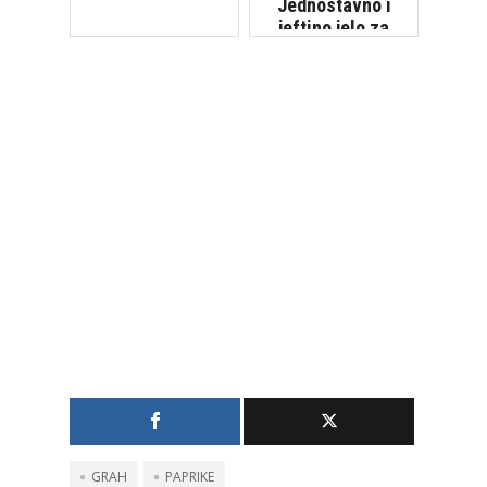
Jednostavno i
jeftino jelo za
kojim su svi
poludjeli
GRAH
PAPRIKE