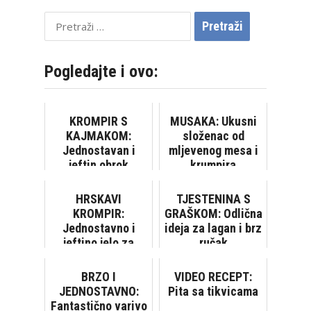
Pretraži:
Pogledajte i ovo:
KROMPIR S
MUSAKA: Ukusni
KAJMAKOM:
složenac od
Jednostavan i
mljevenog mesa i
jeftin obrok
krumpira
HRSKAVI
TJESTENINA S
KROMPIR:
GRAŠKOM: Odlična
Jednostavno i
ideja za lagan i brz
jeftino jelo za
ručak
kojim su svi
poludjeli
BRZO I
VIDEO RECEPT:
JEDNOSTAVNO:
Pita sa tikvicama
Fantastično varivo