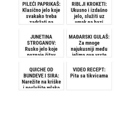
PILEĆI PAPRIKAŠ:
RIBLJI KROKETI:
Klasično jelo koje
Ukusno i izdašno
svakako treba
jelo, služiti uz
zadržati na
umak na bazi
jelovniku
majoneze
JUNETINA
MAĐARSKI GULAŠ:
STROGANOV:
Za mnoge
Rusko jelo koje
najukusniji među
poznaje čitav
jelima ove vrste
svijet
QUICHE OD
VIDEO RECEPT:
BUNDEVE I SIRA:
Pita sa tikvicama
Narežite na kriške
i poslužite mlako
[VIDEO]