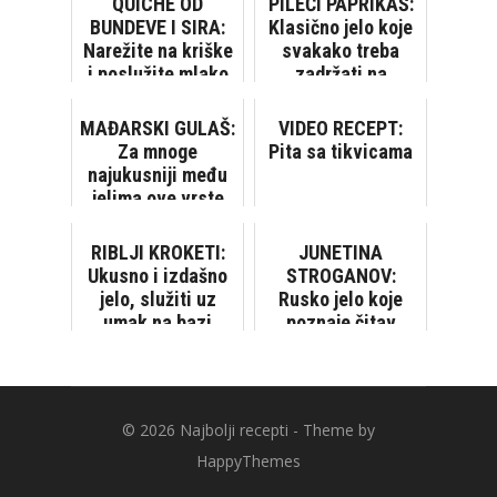
QUICHE OD
PILEĆI PAPRIKAŠ:
BUNDEVE I SIRA:
Klasično jelo koje
Narežite na kriške
svakako treba
i poslužite mlako
zadržati na
[VIDEO]
jelovniku
MAĐARSKI GULAŠ:
VIDEO RECEPT:
Za mnoge
Pita sa tikvicama
najukusniji među
jelima ove vrste
RIBLJI KROKETI:
JUNETINA
Ukusno i izdašno
STROGANOV:
jelo, služiti uz
Rusko jelo koje
umak na bazi
poznaje čitav
majoneze
svijet
© 2026
Najbolji recepti
- Theme by
HappyThemes