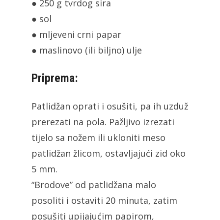
● 250 g tvrdog sira
● sol
● mljeveni crni papar
● maslinovo (ili biljno) ulje
Priprema:
Patlidžan oprati i osušiti, pa ih uzduž
prerezati na pola. Pažljivo izrezati
tijelo sa nožem ili ukloniti meso
patlidžan žlicom, ostavljajući zid oko
5 mm.
“Brodove” od patlidžana malo
posoliti i ostaviti 20 minuta, zatim
posušiti upijajućim papirom,