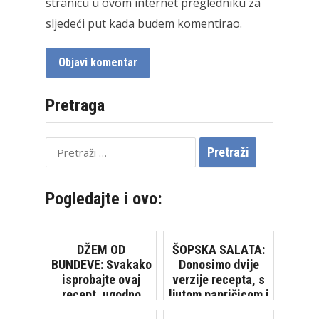
stranicu u ovom internet pregledniku za
sljedeći put kada budem komentirao.
Pretraga
Pretraži:
Pogledajte i ovo:
DŽEM OD
ŠOPSKA SALATA:
BUNDEVE: Svakako
Donosimo dvije
isprobajte ovaj
verzije recepta, s
recept, ugodno
ljutom papričicom i
ćete se iznenaditi
bez nje