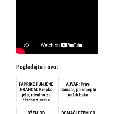
Pogledajte i ovo:
PAPRIKE PUNJENE
AJVAR: Pravi
GRAHOM: Krepko
domaći, po receptu
jelo, idealno za
naših baka
hladne zimske
dane
DŽEM OD
DOMAĆI DŽEM OD