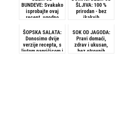
BUNDEVE: Svakako
ŠLJIVA: 100 %
isprobajte ovaj
prirodan - bez
recept, ugodno
ikakvih
ćete se iznenaditi
konzervansa,
jednostavan za
ŠOPSKA SALATA:
SOK OD JAGODA:
pripremu
Donosimo dvije
Pravi domaći,
verzije recepta, s
zdrav i ukusan,
ljutom papričicom i
bez otrovnih
bez nje
konzervansa