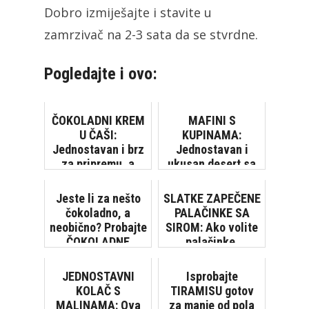
Dobro izmiješajte i stavite u
zamrzivač na 2-3 sata da se stvrdne.
Pogledajte i ovo:
ČOKOLADNI KREM
MAFINI S
U ČAŠI:
KUPINAMA:
Jednostavan i brz
Jednostavan i
za pripremu, a
ukusan desert sa
tako ukusan!
sezonskim voćem
Jeste li za nešto
SLATKE ZAPEČENE
čokoladno, a
PALAČINKE SA
neobično? Probajte
SIROM: Ako volite
ČOKOLADNE
palačinke,
LAZANJE!
obožavaćete ovaj
recept! [VIDEO]
JEDNOSTAVNI
Isprobajte
KOLAČ S
TIRAMISU gotov
MALINAMA: Ova
za manje od pola