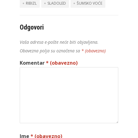
RIBIZL
SLADOLED
ŠUMSKO VOĆE
Odgovori
Vaša adresa e-pošte neće biti objavljena.
Obavezna polja su označena sa
* (obavezno)
Komentar
* (obavezno)
Ime
* (obavezno)