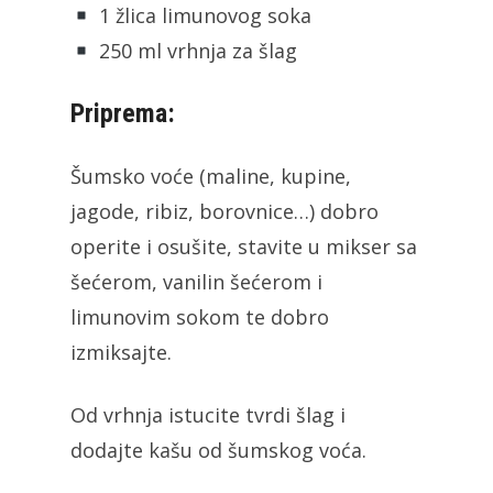
1 žlica limunovog soka
250 ml vrhnja za šlag
Priprema:
Šumsko voće (maline, kupine,
jagode, ribiz, borovnice…) dobro
operite i osušite, stavite u mikser sa
šećerom, vanilin šećerom i
limunovim sokom te dobro
izmiksajte.
Od vrhnja istucite tvrdi šlag i
dodajte kašu od šumskog voća.