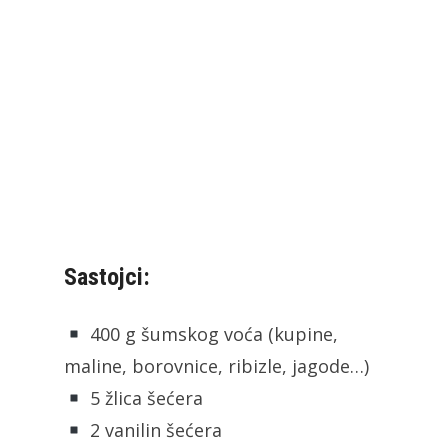
Sastojci:
400 g šumskog voća (kupine,
maline, borovnice, ribizle, jagode…)
5 žlica šećera
2 vanilin šećera