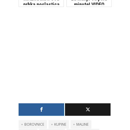
prhka poslastica
minute! VIDEO
bit će gotova za
tren!
BOROVNICE
KUPINE
MALINE