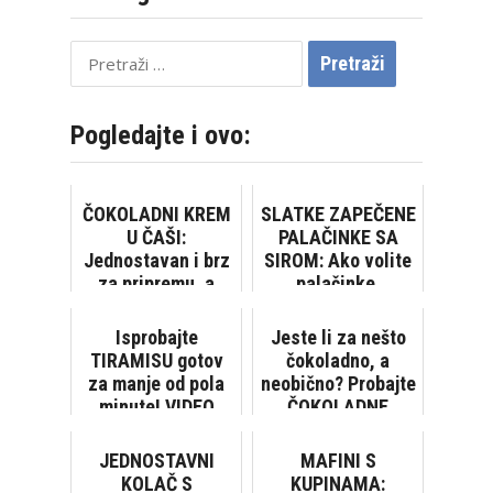
Pretraži:
Pogledajte i ovo:
ČOKOLADNI KREM
SLATKE ZAPEČENE
U ČAŠI:
PALAČINKE SA
Jednostavan i brz
SIROM: Ako volite
za pripremu, a
palačinke,
tako ukusan!
obožavaćete ovaj
recept! [VIDEO]
Isprobajte
Jeste li za nešto
TIRAMISU gotov
čokoladno, a
za manje od pola
neobično? Probajte
minute! VIDEO
ČOKOLADNE
LAZANJE!
JEDNOSTAVNI
MAFINI S
KOLAČ S
KUPINAMA: