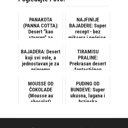
PANAKOTA
NAJFINIJE
(PANNA COTTA):
BAJADERE: Super
Desert “kao
recept - bez
stvoren” za
miksera i pećnice,
početnike
gotove za 20
minuta
BAJADERA: Desert
TIRAMISU
koji svi vole, a
PRALINE:
jednostavan je za
Prekrasan desert
pripremu
fantastičnog
okusa
MOUSSE OD
PUDING OD
ČOKOLADE
BUNDEVE: Super
(Mousse au
ukusna, lagana i
chocolat)
brzinska
poslastica