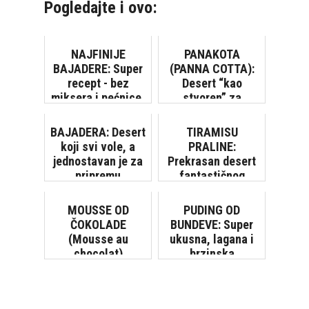
Pogledajte i ovo:
NAJFINIJE
PANAKOTA
BAJADERE: Super
(PANNA COTTA):
recept - bez
Desert “kao
miksera i pećnice,
stvoren” za
gotove za 20
početnike
minuta
BAJADERA: Desert
TIRAMISU
koji svi vole, a
PRALINE:
jednostavan je za
Prekrasan desert
pripremu
fantastičnog
okusa
MOUSSE OD
PUDING OD
ČOKOLADE
BUNDEVE: Super
(Mousse au
ukusna, lagana i
chocolat)
brzinska
poslastica