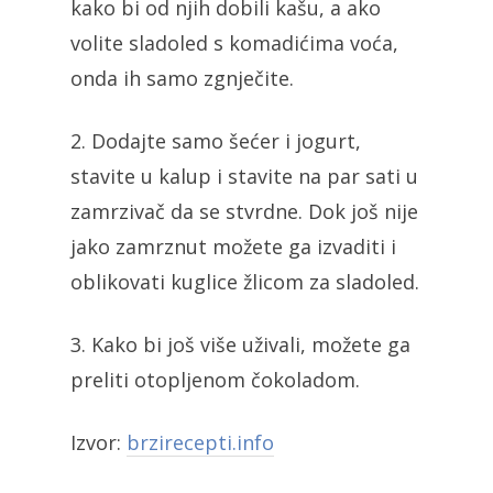
kako bi od njih dobili kašu, a ako
volite sladoled s komadićima voća,
onda ih samo zgnječite.
2. Dodajte samo šećer i jogurt,
stavite u kalup i stavite na par sati u
zamrzivač da se stvrdne. Dok još nije
jako zamrznut možete ga izvaditi i
oblikovati kuglice žlicom za sladoled.
3. Kako bi još više uživali, možete ga
preliti otopljenom čokoladom.
Izvor:
brzirecepti.info