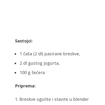
Sastojci:
1 čaša (2 dl) pasirane breskve,
2 dl gustog jogurta,
100 g šećera
Priprema:
1. Breskve ogulite i stavite u blender