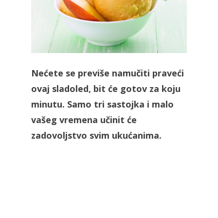
Nećete se previše namučiti praveći
ovaj sladoled, bit će gotov za koju
minutu. Samo tri sastojka i malo
vašeg vremena učinit će
zadovoljstvo svim ukućanima.