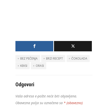
BEZ PEČENJA
BRZI RECEPT
ČOKOLADA
KEKSI
ORASI
Odgovori
Vaša adresa e-pošte neće biti objavljena.
Obavezna polja su označena sa
* (obavezno)