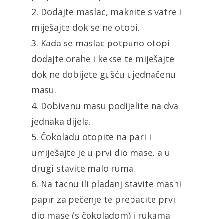
2. Dodajte maslac, maknite s vatre i
miješajte dok se ne otopi.
3. Kada se maslac potpuno otopi
dodajte orahe i kekse te miješajte
dok ne dobijete gušću ujednačenu
masu.
4. Dobivenu masu podijelite na dva
jednaka dijela.
5. Čokoladu otopite na pari i
umiješajte je u prvi dio mase, a u
drugi stavite malo ruma.
6. Na tacnu ili pladanj stavite masni
papir za pečenje te prebacite prvi
dio mase (s čokoladom) i rukama