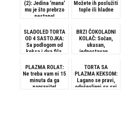
(2): Jedina 'mana'
Možete ih poslužiti
mu je što prebrzo
tople ili hladne
nestane!
SLADOLED TORTA
BRZI ČOKOLADNI
OD 4 SASTOJKA:
KOLAČ: Sočan,
Sa podlogom od
ukusan,
keksa i dva fila,
jednostavan...
gotova za 5
Savršen! [VIDEO]
minuta! [VIDEO]
PLAZMA ROLAT:
TORTA SA
Ne treba vam ni 15
PLAZMA KEKSOM:
minuta da ga
Lagano se pravi,
napravite!
oduševljeni su svi
koji su je probali!