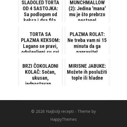
SLADOLED TORTA
MUNCHMALLOW
OD 4 SASTOJKA:
(2): Jedina 'mana'
Sa podlogom od
mu je što prebrzo
keksa i dva fila,
nestane!
gotova za 5
minuta! [VIDEO]
TORTA SA
PLAZMA ROLAT:
PLAZMA KEKSOM:
Ne treba vam ni 15
Lagano se pravi,
minuta da ga
oduševljeni su svi
napravite!
koji su je probali!
BRZI ČOKOLADNI
MIRISNE JABUKE:
KOLAČ: Sočan,
Možete ih poslužiti
ukusan,
tople ili hladne
jednostavan...
Savršen! [VIDEO]
© 2026
Najbolji recepti
- Theme by
HappyThemes