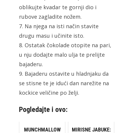
oblikujte kvadar te gornji dio i
rubove zagladite nožem.
7. Na njega na isti način stavite
drugu masu i učinite isto.
8. Ostatak čokolade otopite na pari,
u nju dodajte malo ulja te prelijte
bajaderu.
9. Bajaderu ostavite u hladnjaku da
se stisne te je idući dan narežite na
kockice veličine po želji.
Pogledajte i ovo:
MUNCHMALLOW
MIRISNE JABUKE: