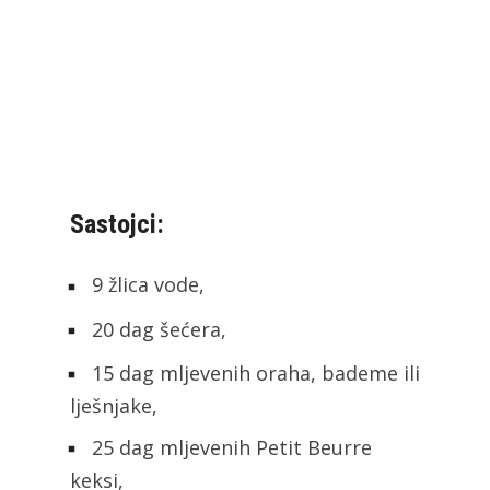
Sastojci:
9 žlica vode,
20 dag šećera,
15 dag mljevenih oraha, bademe ili
lješnjake,
25 dag mljevenih Petit Beurre
keksi,