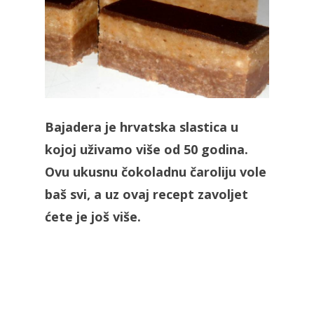
Bajadera je hrvatska slastica u
kojoj uživamo više od 50 godina.
Ovu ukusnu čokoladnu čaroliju vole
baš svi, a uz ovaj recept zavoljet
ćete je još više.