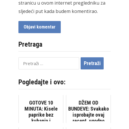
stranicu u ovom internet pregledniku za
sljedeći put kada budem komentirao.
Pretraga
Pretraži:
Pogledajte i ovo:
GOTOVE 10
DŽEM OD
MINUTA: Kisele
BUNDEVE: Svakako
paprike bez
isprobajte ovaj
kuhanja i
recept, ugodno
konzervansa
ćete se iznenaditi