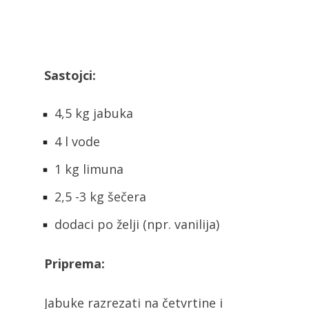
Sastojci:
4,5 kg jabuka
4 l vode
1 kg limuna
2,5 -3 kg šečera
dodaci po želji (npr. vanilija)
Priprema:
Jabuke razrezati na četvrtine i