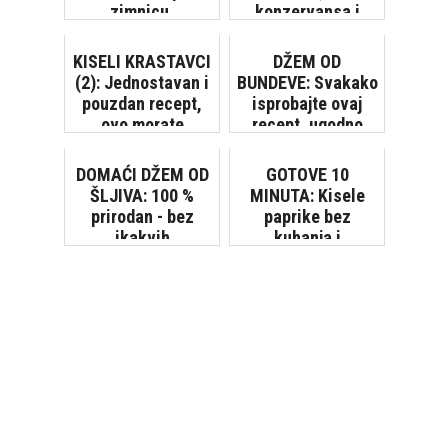
zimnicu,
konzervansa i
jednostavan i
aditiva
pouzdan [VIDEO]
KISELI KRASTAVCI
DŽEM OD
(2): Jednostavan i
BUNDEVE: Svakako
pouzdan recept,
isprobajte ovaj
ovo morate
recept, ugodno
isprobati!
ćete se iznenaditi
DOMAĆI DŽEM OD
GOTOVE 10
ŠLJIVA: 100 %
MINUTA: Kisele
prirodan - bez
paprike bez
ikakvih
kuhanja i
konzervansa,
konzervansa
jednostavan za
pripremu