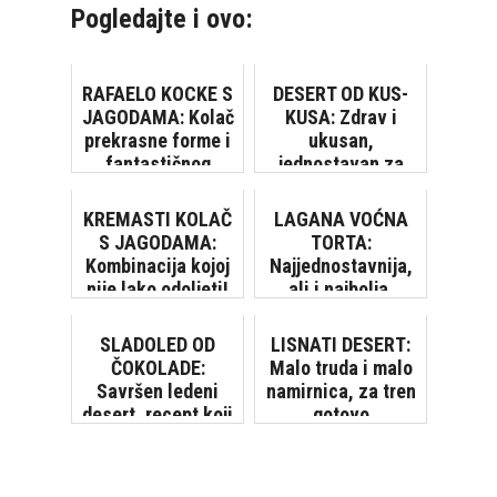
Pogledajte i ovo:
RAFAELO KOCKE S
DESERT OD KUS-
JAGODAMA: Kolač
KUSA: Zdrav i
prekrasne forme i
ukusan,
fantastičnog
jednostavan za
okusa
pripremu
KREMASTI KOLAČ
LAGANA VOĆNA
S JAGODAMA:
TORTA:
Kombinacija kojoj
Najjednostavnija,
nije lako odoljeti!
ali i najbolja,
gotova za tren
SLADOLED OD
LISNATI DESERT:
ČOKOLADE:
Malo truda i malo
Savršen ledeni
namirnica, za tren
desert, recept koji
gotovo
morate isprobati!