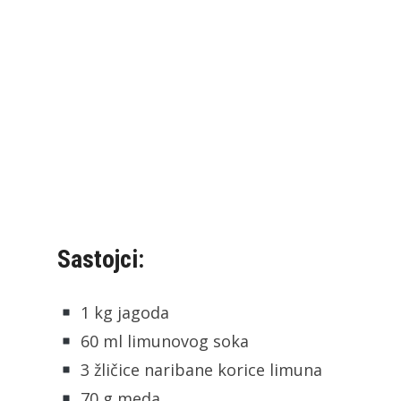
Sastojci:
1 kg jagoda
60 ml limunovog soka
3 žličice naribane korice limuna
70 g meda