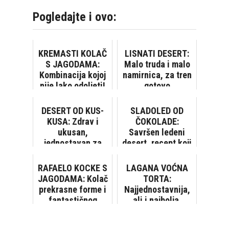
Pogledajte i ovo:
KREMASTI KOLAČ
LISNATI DESERT:
S JAGODAMA:
Malo truda i malo
Kombinacija kojoj
namirnica, za tren
nije lako odoljeti!
gotovo
DESERT OD KUS-
SLADOLED OD
KUSA: Zdrav i
ČOKOLADE:
ukusan,
Savršen ledeni
jednostavan za
desert, recept koji
pripremu
morate isprobati!
RAFAELO KOCKE S
LAGANA VOĆNA
JAGODAMA: Kolač
TORTA:
prekrasne forme i
Najjednostavnija,
fantastičnog
ali i najbolja,
okusa
gotova za tren