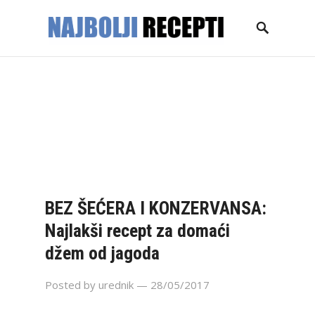
NASLOVNICA
GLAVNA JELA
KOLAČI
TORTE
DESERTI
PECIVA
SALATE
ZIMNICA
KONTAKT
BEZ ŠEĆERA I KONZERVANSA:
Najlakši recept za domaći
džem od jagoda
Posted by
urednik
— 28/05/2017