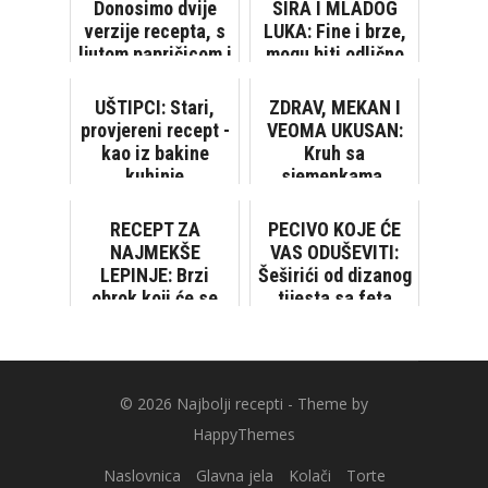
Donosimo dvije
SIRA I MLADOG
verzije recepta, s
LUKA: Fine i brze,
ljutom papričicom i
mogu biti odlično
bez nje
predjelo ili
zakuska
UŠTIPCI: Stari,
ZDRAV, MEKAN I
provjereni recept -
VEOMA UKUSAN:
kao iz bakine
Kruh sa
kuhinje
sjemenkama,
umijesi se za samo
3 minute
RECEPT ZA
PECIVO KOJE ĆE
NAJMEKŠE
VAS ODUŠEVITI:
LEPINJE: Brzi
Šeširići od dizanog
obrok koji će se
tijesta sa feta
dopasti svima,
sirom i vrhnjem
naročito djeci
© 2026
Najbolji recepti
- Theme by
HappyThemes
Naslovnica
Glavna jela
Kolači
Torte