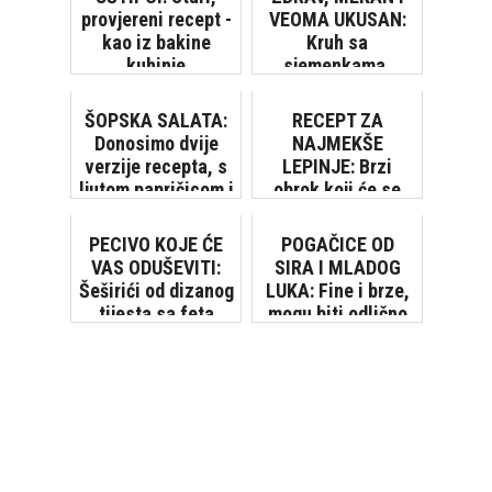
provjereni recept -
VEOMA UKUSAN:
kao iz bakine
Kruh sa
kuhinje
sjemenkama,
umijesi se za samo
3 minute
ŠOPSKA SALATA:
RECEPT ZA
Donosimo dvije
NAJMEKŠE
verzije recepta, s
LEPINJE: Brzi
ljutom papričicom i
obrok koji će se
bez nje
dopasti svima,
naročito djeci
PECIVO KOJE ĆE
POGAČICE OD
VAS ODUŠEVITI:
SIRA I MLADOG
Šeširići od dizanog
LUKA: Fine i brze,
tijesta sa feta
mogu biti odlično
sirom i vrhnjem
predjelo ili
zakuska