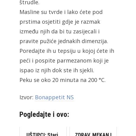
štrudle.
Masline su tvrde i lako ćete pod
prstima osjetiti gdje je razmak
između njih da bi tu zasijecali i
pravite pužiće jednakih dimenzija.
Poredajte ih u tepsiju u kojoj ćete ih
peći i pospite parmezanom koji je
ispao iz njih dok ste ih sjekli.
Peku se oko 20 minuta na 200 °C.
Izvor:
Bonappetit NS
Pogledajte i ovo:
UŠTIPCI: Stari,
ZDRAV, MEKAN I