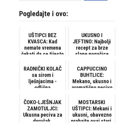
Pogledajte i ovo:
UŠTIPCI BEZ
UKUSNO I
KVASCA: Kad
JEFTINO: Najbolji
nemate vremena
recept za brze
čekati da se tijesto
slane pogačice
digne
RADNIČKI KOLAČ
CAPPUCCINO
sa sirom i
BUHTLICE:
lješnjacima -
Mekano, ukusno i
odlična
aromatično pecivo
kombinacija
namirnica,
ČOKO-LJEŠNJAK
MOSTARSKI
izuzetno ukusan
ZAMOTULJCI:
UŠTIPCI: Mekani i
kolac! [VIDEO...
Ukusna peciva za
ukusni, obavezno
doručak,
probajte ovaj stari,
međuobrok,
provjereni recept
desert...