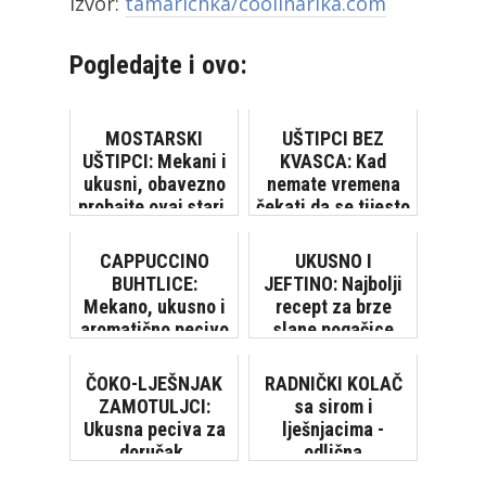
Izvor:
tamarichka/coolinarika.com
Pogledajte i ovo:
MOSTARSKI
UŠTIPCI BEZ
UŠTIPCI: Mekani i
KVASCA: Kad
ukusni, obavezno
nemate vremena
probajte ovaj stari,
čekati da se tijesto
provjereni recept
digne
CAPPUCCINO
UKUSNO I
BUHTLICE:
JEFTINO: Najbolji
Mekano, ukusno i
recept za brze
aromatično pecivo
slane pogačice
ČOKO-LJEŠNJAK
RADNIČKI KOLAČ
ZAMOTULJCI:
sa sirom i
Ukusna peciva za
lješnjacima -
doručak,
odlična
međuobrok,
kombinacija