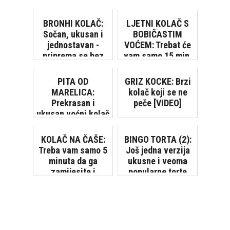
BRONHI KOLAČ:
LJETNI KOLAČ S
Sočan, ukusan i
BOBIČASTIM
jednostavan -
VOĆEM: Trebat će
priprema se bez
vam samo 15 min.
vage
za pripremu!
PITA OD
GRIZ KOCKE: Brzi
MARELICA:
kolač koji se ne
Prekrasan i
peče [VIDEO]
ukusan voćni kolač
KOLAČ NA ČAŠE:
BINGO TORTA (2):
Treba vam samo 5
Još jedna verzija
minuta da ga
ukusne i veoma
zamijesite i
popularne torte
stavite u pećnicu!