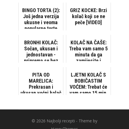
BINGO TORTA (2):
GRIZ KOCKE: Brzi
Još jedna verzija
kolač koji se ne
ukusne i veoma
peče [VIDEO]
popularne torte
BRONHI KOLAČ:
KOLAČ NA ČAŠE:
Sočan, ukusan i
Treba vam samo 5
jednostavan -
minuta da ga
priprema se bez
zamijesite i
vage
stavite u pećnicu!
PITA OD
LJETNI KOLAČ S
MARELICA:
BOBIČASTIM
Prekrasan i
VOĆEM: Trebat će
ukusan voćni kolač
vam samo 15 min.
za pripremu!
© 2026
Najbolji recepti
- Theme by
HappyThemes