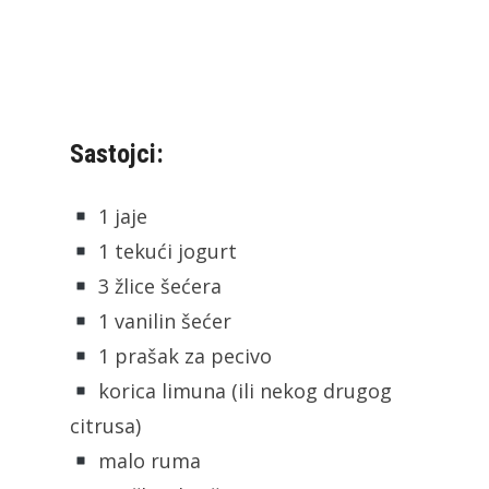
Sastojci:
1 jaje
1 tekući jogurt
3 žlice šećera
1 vanilin šećer
1 prašak za pecivo
korica limuna (ili nekog drugog
citrusa)
malo ruma