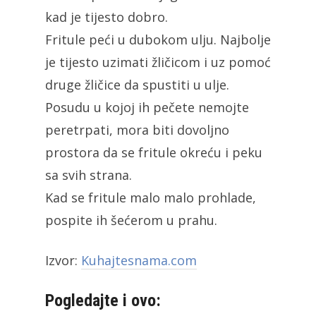
kad je tijesto dobro.
Fritule peći u dubokom ulju. Najbolje
je tijesto uzimati žličicom i uz pomoć
druge žličice da spustiti u ulje.
Posudu u kojoj ih pečete nemojte
peretrpati, mora biti dovoljno
prostora da se fritule okreću i peku
sa svih strana.
Kad se fritule malo malo prohlade,
pospite ih šećerom u prahu.
Izvor:
Kuhajtesnama.com
Pogledajte i ovo: