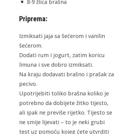
8-9 žlica brašna
Priprema:
Izmiksati jaja sa šećerom i vanilin
šećerom.
Dodati rum i jogurt, zatim koricu
limuna i sve dobro izmiksati.
Na kraju dodavati brašno i prašak za
pecivo.
Upotrijebiti toliko brašna koliko je
potrebno da dobijete žitko tijesto,
ali ipak ne previše rijetko. Tijesto se
ne smije lijevati – to je neki grubi
test uz pomoću kojeg ćete utvrditi