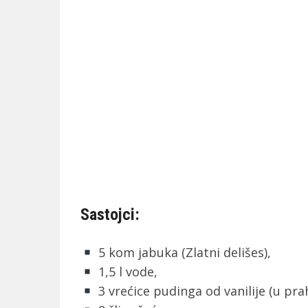
Sastojci:
5 kom jabuka (Zlatni delišes),
1,5 l vode,
3 vrećice pudinga od vanilije (u pra