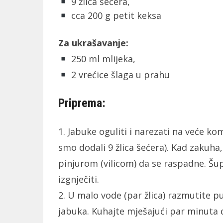
9 žlica šećera,
cca 200 g petit keksa
Za ukrašavanje:
250 ml mlijeka,
2 vrećice šlaga u prahu
Priprema:
1. Jabuke oguliti i narezati na veće kom
smo dodali 9 žlica šećera). Kad zakuh
pinjurom (vilicom) da se raspadne. Šup
izgnječiti.
2. U malo vode (par žlica) razmutite p
jabuka. Kuhajte mješajući par minuta 