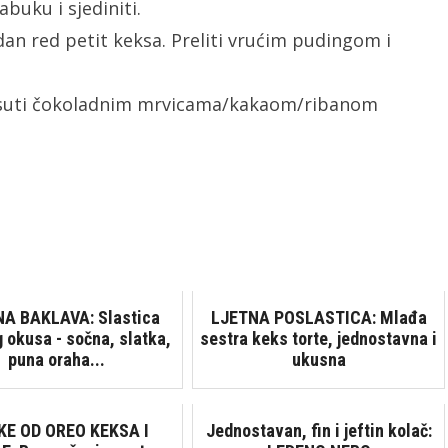
buku i sjediniti.
dan red petit keksa. Preliti vrućim pudingom i
 posuti čokoladnim mrvicama/kakaom/ribanom
A BAKLAVA: Slastica
LJETNA POSLASTICA: Mlađa
 okusa - sočna, slatka,
sestra keks torte, jednostavna i
puna oraha...
ukusna
KE OD OREO KEKSA I
Jednostavan, fin i jeftin kolač: