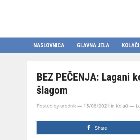
NASLOVNICA
GLAVNA JELA
KOLAČI
BEZ PEČENJA: Lagani ko
šlagom
Posted by
urednik
— 15/08/2021
in
Kolači
—
L
Share