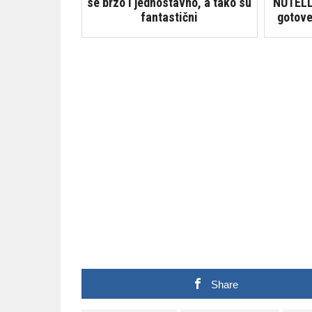
se brzo i jednostavno, a tako su
NUTELLE
fantastični
gotove
Share