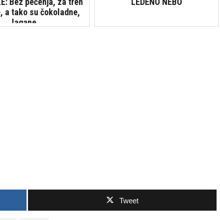
: Bez pečenja, za tren
LEDENO NEBO
, a tako su čokoladne,
lagane...
Tweet