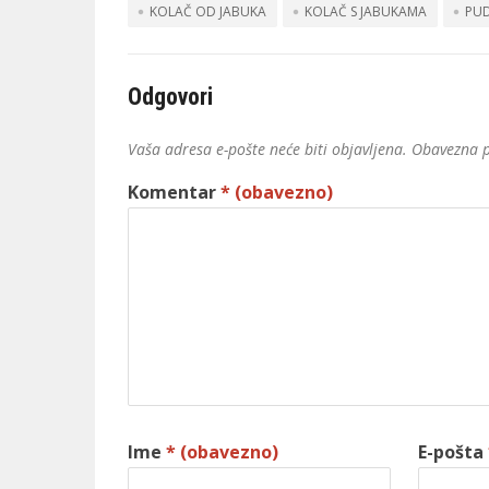
KOLAČ OD JABUKA
KOLAČ S JABUKAMA
PU
Odgovori
Vaša adresa e-pošte neće biti objavljena.
Obavezna p
Komentar
* (obavezno)
Ime
* (obavezno)
E-pošta