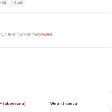
DING
ŠLAG
olja su označena sa
* (obavezno)
* (obavezno)
Web-stranica