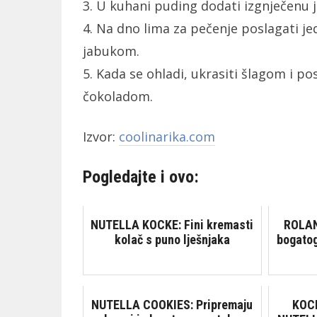
3. U kuhani puding dodati izgnječenu ja
4. Na dno lima za pečenje poslagati je
jabukom.
5. Kada se ohladi, ukrasiti šlagom i
čokoladom.
Izvor:
coolinarika.com
Pogledajte i ovo:
NUTELLA KOCKE: Fini kremasti
ROLAN
kolač s puno lješnjaka
bogatog
NUTELLA COOKIES: Pripremaju
KOC