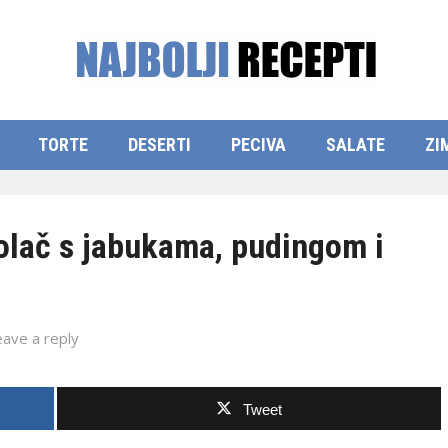
TORTE
DESERTI
PECIVA
SALATE
ZI
lač s jabukama, pudingom i
eave a reply
Tweet