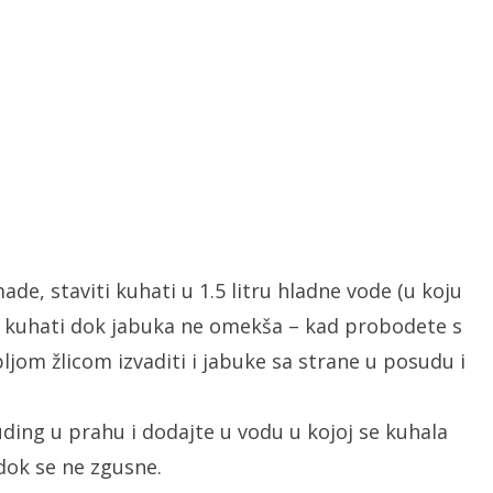
ade, staviti kuhati u 1.5 litru hladne vode (u koju
a, kuhati dok jabuka ne omekša – kad probodete s
ljom žlicom izvaditi i jabuke sa strane u posudu i
uding u prahu i dodajte u vodu u kojoj se kuhala
dok se ne zgusne.