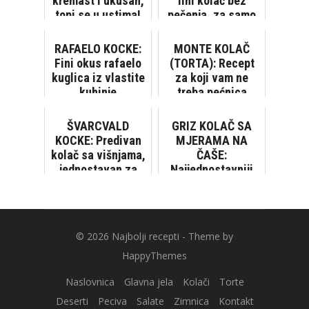
kremast i ukusan,
fini kolač bez
topi se u ustima!
pečenja, za samo
[VIDEO]
15 minuta
RAFAELO KOCKE:
MONTE KOLAČ
Fini okus rafaelo
(TORTA): Recept
kuglica iz vlastite
za koji vam ne
kuhinje
treba pećnica
ŠVARCVALD
GRIZ KOLAČ SA
KOCKE: Predivan
MJERAMA NA
kolač sa višnjama,
ČAŠE:
jednostavan za
Najjednostavniji
pripremu [VIDEO]
recept za ukusan
desert!
© 2026
Najbolji recepti
- Theme by
HappyThemes
Naslovnica
Glavna jela
Kolači
Torte
Deserti
Peciva
Salate
Zimnica
Kontakt