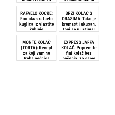
jednostavan za
Najjednostavniji
pripremu [VIDEO]
recept za ukusan
desert!
RAFAELO KOCKE:
BRZI KOLAČ S
Fini okus rafaelo
ORASIMA: Tako je
kuglica iz vlastite
kremast i ukusan,
kuhinje
topi se u ustima!
[VIDEO]
MONTE KOLAČ
EXPRESS JAFFA
(TORTA): Recept
KOLAČ: Pripremite
za koji vam ne
fini kolač bez
treba pećnica
pečenja, za samo
15 minuta