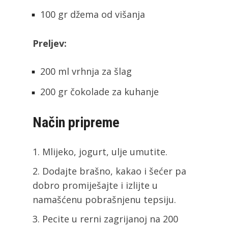
100 gr džema od višanja
Preljev:
200 ml vrhnja za šlag
200 gr čokolade za kuhanje
Način pripreme
Mlijeko, jogurt, ulje umutite.
Dodajte brašno, kakao i šećer pa
dobro promiješajte i izlijte u
namašćenu pobrašnjenu tepsiju.
Pecite u rerni zagrijanoj na 200