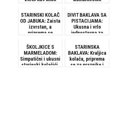
kolač bez puno
Nevjerovatno
muke
lijepa i ukusna,
oduševit ćete se!
STARINSKI KOLAČ
DIVIT BAKLAVA SA
[VIDEO]
OD JABUKA: Zaista
PISTACIJAMA:
izvrstan, a
Ukusna i vrlo
priprema se
jednostavna za
jednostavno, bez
pripremu
vage
ŠKOLJKICE S
STARINSKA
MARMELADOM:
BAKLAVA: Kraljica
Simpatični i ukusni
kolača, priprema
starinski kolačići,
se za praznike i
morate ih probati
posebne prilike
[VIDEO]