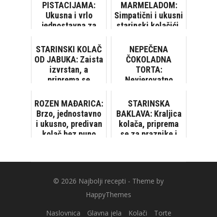
PISTACIJAMA:
MARMELADOM:
Ukusna i vrlo
Simpatični i ukusni
jednostavna za
starinski kolačići,
pripremu
morate ih probati
STARINSKI KOLAČ
NEPEČENA
OD JABUKA: Zaista
ČOKOLADNA
izvrstan, a
TORTA:
priprema se
Nevjerovatno
jednostavno, bez
lijepa i ukusna,
vage
oduševit ćete se!
ROZEN MAĐARICA:
STARINSKA
[VIDEO]
Brzo, jednostavno
BAKLAVA: Kraljica
i ukusno, predivan
kolača, priprema
kolač bez puno
se za praznike i
muke
posebne prilike
[VIDEO]
© 2026
Najbolji recepti
- Theme by
HappyThemes
Naslovnica
Glavna jela
Kolači
Torte