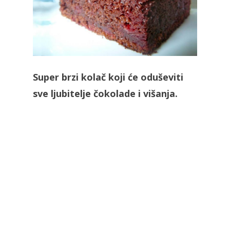
Super brzi kolač koji će oduševiti
sve ljubitelje čokolade i višanja.