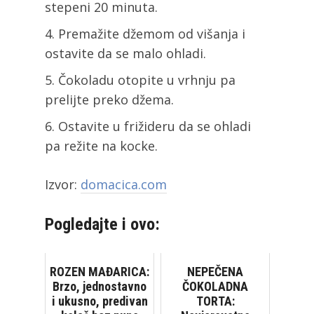
stepeni 20 minuta.
Premažite džemom od višanja i
ostavite da se malo ohladi.
Čokoladu otopite u vrhnju pa
prelijte preko džema.
Ostavite u frižideru da se ohladi
pa režite na kocke.
Izvor:
domacica.com
Pogledajte i ovo:
ROZEN MAĐARICA:
NEPEČENA
Brzo, jednostavno
ČOKOLADNA
i ukusno, predivan
TORTA: