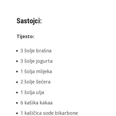
Sastojci:
Tijesto:
3 šolje brašna
3 šolje jogurta
1 šolja mlijeka
2 šolje šećera
1 šolja ulja
6 kašika kakaa
1 kašičica sode bikarbone