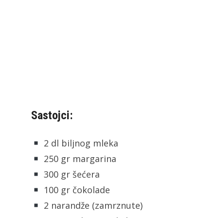
Sastojci:
2 dl biljnog mleka
250 gr margarina
300 gr šećera
100 gr čokolade
2 narandže (zamrznute)