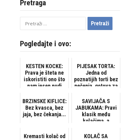
Pretraga
Pretraži:
Pogledajte i ovo:
KESTEN KOCKE:
PIJESAK TORTA:
Prava je šteta ne
Jedna od
iskoristiti ono što
poznatijih torti bez
nam jesen nudi
pečenja, gotova za
20 minuta
BRZINSKE KIFLICE:
SAVIJAČA S
Bez kvasca, bez
JABUKAMA: Pravi
jaja, bez čekanja...
klasik među
kolačima, a
priprema se bez
puno muke [VIDEO]
Kremasti kolač od
KOLAČ SA