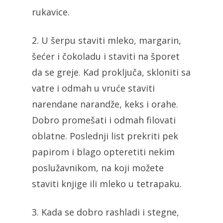
rukavice.
2. U šerpu staviti mleko, margarin,
šećer i čokoladu i staviti na šporet
da se greje. Kad proključa, skloniti sa
vatre i odmah u vruće staviti
narendane narandže, keks i orahe.
Dobro promešati i odmah filovati
oblatne. Poslednji list prekriti pek
papirom i blago opteretiti nekim
poslužavnikom, na koji možete
staviti knjige ili mleko u tetrapaku.
3. Kada se dobro rashladi i stegne,