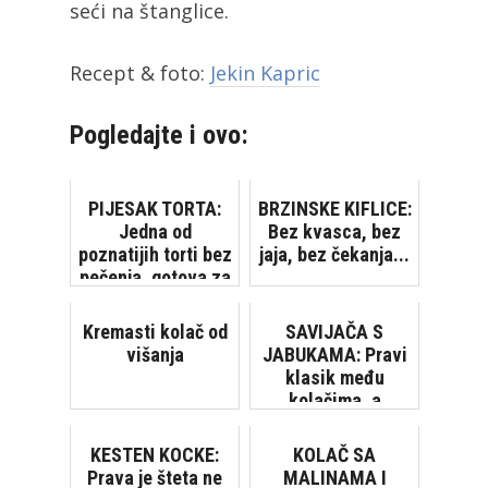
seći na štanglice.
Recept & foto:
Jekin Kapric
Pogledajte i ovo:
PIJESAK TORTA:
BRZINSKE KIFLICE:
Jedna od
Bez kvasca, bez
poznatijih torti bez
jaja, bez čekanja...
pečenja, gotova za
20 minuta
Kremasti kolač od
SAVIJAČA S
višanja
JABUKAMA: Pravi
klasik među
kolačima, a
priprema se bez
puno muke [VIDEO]
KESTEN KOCKE:
KOLAČ SA
Prava je šteta ne
MALINAMA I