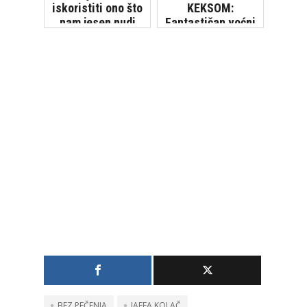
iskoristiti ono što
KEKSOM:
nam jesen nudi
Fantastičan voćni
kolač!
BEZ PEČENJA
JAFFA KOLAČ