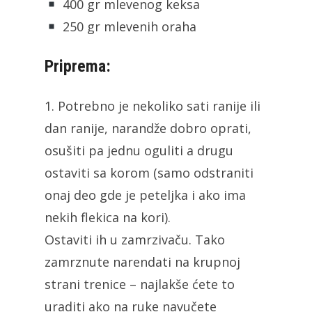
400 gr mlevenog keksa
250 gr mlevenih oraha
Priprema:
1. Potrebno je nekoliko sati ranije ili
dan ranije, narandže dobro oprati,
osušiti pa jednu oguliti a drugu
ostaviti sa korom (samo odstraniti
onaj deo gde je peteljka i ako ima
nekih flekica na kori).
Ostaviti ih u zamrzivaču. Tako
zamrznute narendati na krupnoj
strani trenice – najlakše ćete to
uraditi ako na ruke navučete