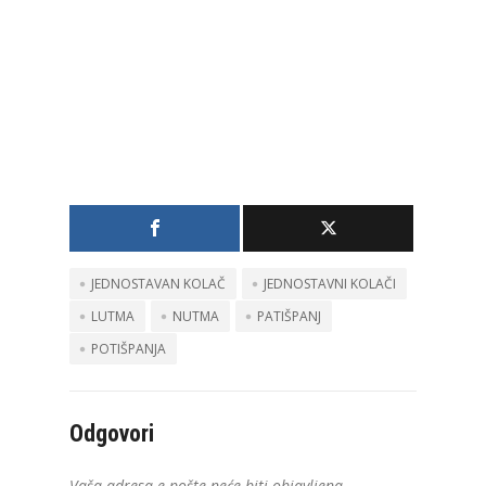
JEDNOSTAVAN KOLAČ
JEDNOSTAVNI KOLAČI
LUTMA
NUTMA
PATIŠPANJ
POTIŠPANJA
Odgovori
Vaša adresa e-pošte neće biti objavljena.