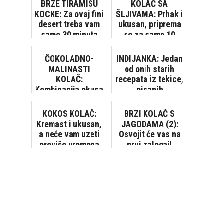
BRZE TIRAMISU
KOLAČ SA
KOCKE: Za ovaj fini
ŠLJIVAMA: Prhak i
desert treba vam
ukusan, priprema
samo 30 minuta
se za samo 10
minuta! [VIDEO]
ČOKOLADNO-
INDIJANKA: Jedan
MALINASTI
od onih starih
KOLAČ:
recepata iz tekice,
Kombinacija okusa
pisanih
kojoj je teško
rukopisom...
odoljeti
KOKOS KOLAČ:
BRZI KOLAČ S
Kremast i ukusan,
JAGODAMA (2):
a neće vam uzeti
Osvojit će vas na
previše vremena
prvi zalogaj!