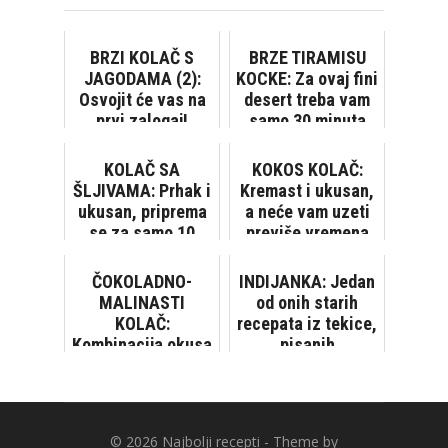
BRZI KOLAČ S
BRZE TIRAMISU
JAGODAMA (2):
KOCKE: Za ovaj fini
Osvojit će vas na
desert treba vam
prvi zalogaj!
samo 30 minuta
KOLAČ SA
KOKOS KOLAČ:
ŠLJIVAMA: Prhak i
Kremast i ukusan,
ukusan, priprema
a neće vam uzeti
se za samo 10
previše vremena
minuta! [VIDEO]
ČOKOLADNO-
INDIJANKA: Jedan
MALINASTI
od onih starih
KOLAČ:
recepata iz tekice,
Kombinacija okusa
pisanih
kojoj je teško
rukopisom...
odoljeti
© 2026
Najbolji recepti
- Theme by