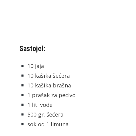
Sastojci:
10 jaja
10 kašika šećera
10 kašika brašna
1 prašak za pecivo
1 lit. vode
500 gr. šećera
sok od 1 limuna