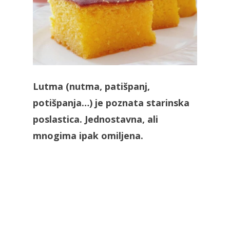
Lutma (nutma, patišpanj,
potišpanja…) je poznata starinska
poslastica. Jednostavna, ali
mnogima ipak omiljena.