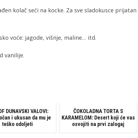
hlađen kolač seći na kocke. Za sve sladokusce prijatan
o voće: jagode, višnje, maline… itd.
 vanilije.
OF DUNAVSKI VALOVI:
ČOKOLADNA TORTA S
očan i ukusan da mu je
KARAMELOM: Desert koji će vas
teško odoljeti
osvojiti na prvi zalogaj