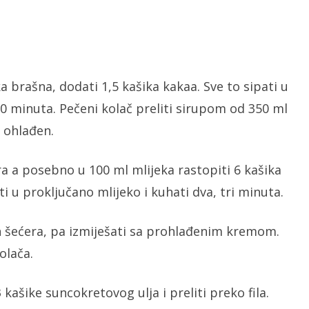
ka brašna, dodati 1,5 kašika kakaa. Sve to sipati u
0 minuta. Pečeni kolač preliti sirupom od 350 ml
i ohlađen.
ra a posebno u 100 ml mlijeka rastopiti 6 kašika
i u proključano mlijeko i kuhati dva, tri minuta.
in šećera, pa izmiješati sa prohlađenim kremom.
olača.
 kašike suncokretovog ulja i preliti preko fila.