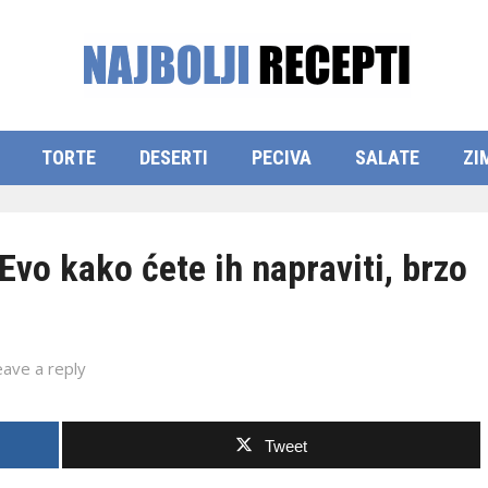
TORTE
DESERTI
PECIVA
SALATE
ZI
o kako ćete ih napraviti, brzo
eave a reply
Tweet