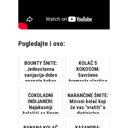
Pogledajte i ovo:
BOUNTY ŠNITE:
KOLAČ S
Jednostavna
KOKOSOM:
varijacija dobro
Savršeno
poznate kokos
kremasta slastica
čokoladice
ČOKOLADNI
NARANČINE ŠNITE:
INDIJANERI:
Mirisni kolač koji
Najukusniji
će vas "vratiti" u
kolačići sa finom
djetinjstvo
kremom, preliveni
čokoladom…
BANANA KOLAČ
KASANDRA: