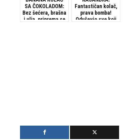
SA ČOKOLADOM:
Fantastičan kolač,
Bez šećera, brašna
prava bomba!
i ulja, priprema se
Oduševio sve koji
veoma brzo i
su ga probali
jednostavno
[VIDEO]