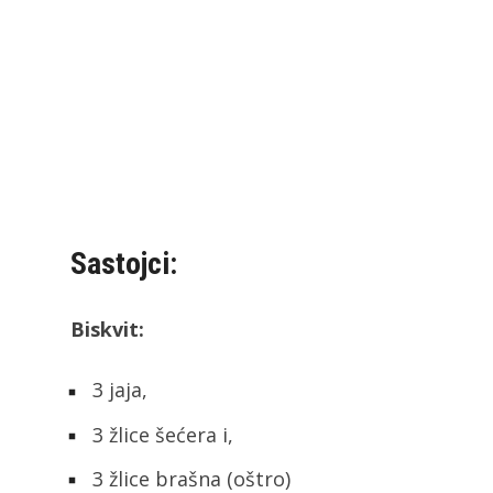
Sastojci:
Biskvit:
3 jaja,
3 žlice šećera i,
3 žlice brašna (oštro)