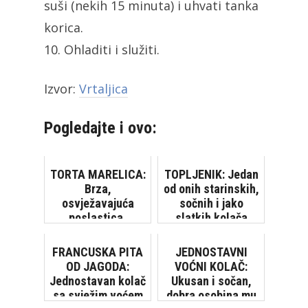
suši (nekih 15 minuta) i uhvati tanka
korica.
10. Ohladiti i služiti.
Izvor:
Vrtaljica
Pogledajte i ovo:
TORTA MARELICA:
TOPLJENIK: Jedan
Brza,
od onih starinskih,
osvježavajuća
sočnih i jako
poslastica,
slatkih kolača
savršena za vrele
ljetne dane
FRANCUSKA PITA
JEDNOSTAVNI
OD JAGODA:
VOĆNI KOLAČ:
Jednostavan kolač
Ukusan i sočan,
sa svježim voćem
dobra osobina mu