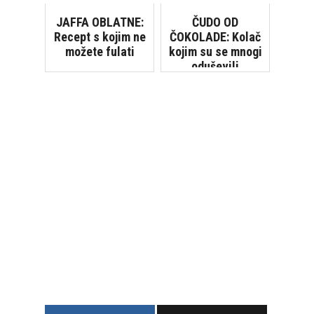
je to što dugo
ostaje svjež
JAFFA OBLATNE:
ČUDO OD
Recept s kojim ne
ČOKOLADE: Kolač
možete fulati
kojim su se mnogi
oduševili