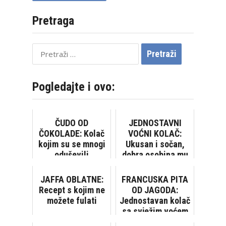
Pretraga
Pretraži:
Pogledajte i ovo:
ČUDO OD
JEDNOSTAVNI
ČOKOLADE: Kolač
VOĆNI KOLAČ:
kojim su se mnogi
Ukusan i sočan,
oduševili
dobra osobina mu
je to što dugo
ostaje svjež
JAFFA OBLATNE:
FRANCUSKA PITA
Recept s kojim ne
OD JAGODA:
možete fulati
Jednostavan kolač
sa svježim voćem