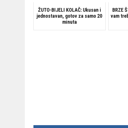
ŽUTO-BIJELI KOLAČ: Ukusan i
BRZE Š
jednostavan, gotov za samo 20
vam tre
minuta