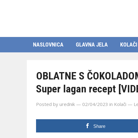
NASLOVNICA
GLAVNA JELA
KOLAČI
OBLATNE S ČOKOLADOM: 
Super lagan recept [VID
Posted by
urednik
— 02/04/2023
in
Kolači
—
L
Share