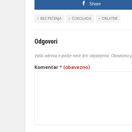
Share
BEZ PEČENJA
ČOKOLADA
OBLATNE
Odgovori
Vaša adresa e-pošte neće biti objavljena.
Obavezna p
Komentar
* (obavezno)