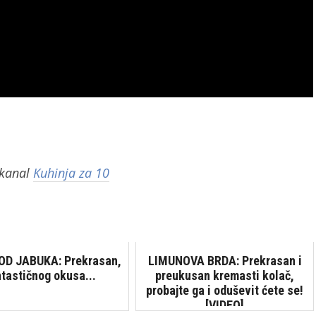
 kanal
Kuhinja za 10
OD JABUKA: Prekrasan,
LIMUNOVA BRDA: Prekrasan i
ntastičnog okusa...
preukusan kremasti kolač,
probajte ga i oduševit ćete se!
[VIDEO]