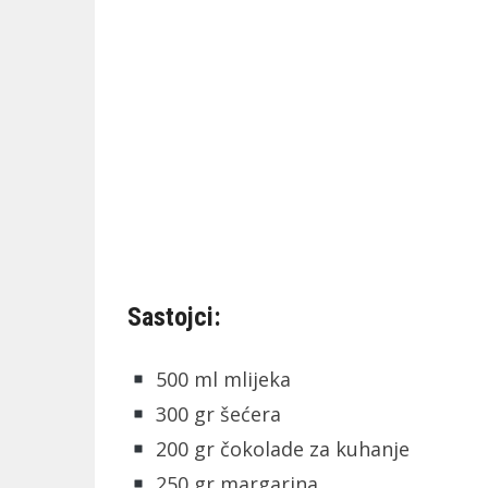
Sastojci:
500 ml mlijeka
300 gr šećera
200 gr čokolade za kuhanje
250 gr margarina