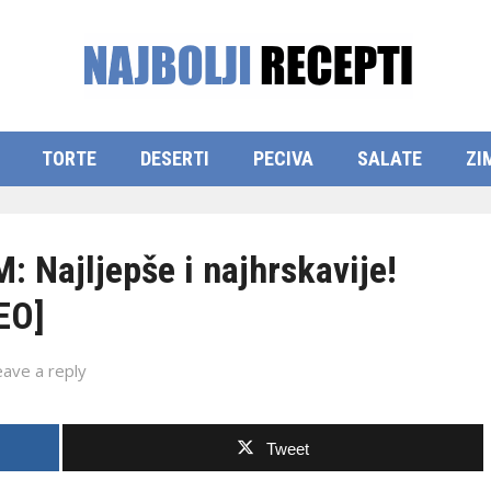
TORTE
DESERTI
PECIVA
SALATE
ZI
Najljepše i najhrskavije!
EO]
eave a reply
Tweet