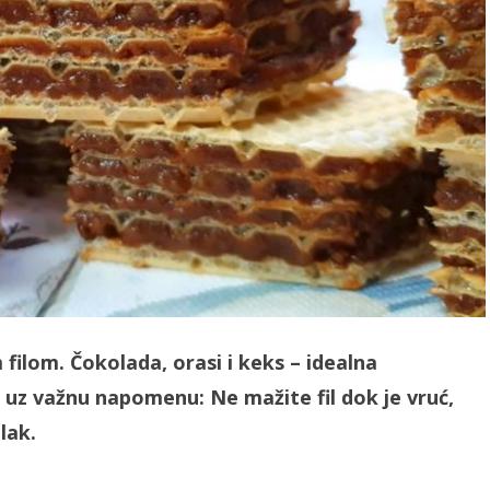
 filom. Čokolada, orasi i keks – idealna
 uz važnu napomenu: Ne mažite fil dok je vruć,
lak.