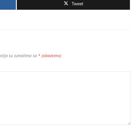
Tweet
olja su označena sa
* (obavezno)