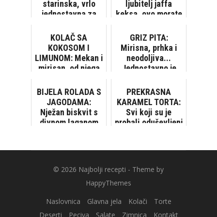
starinska, vrlo
ljubitelj jaffa
jednostavna za
keksa, ovo morate
pripremiti...
probati
KOLAČ SA
GRIZ PITA:
KOKOSOM I
Mirisna, prhka i
LIMUNOM: Mekan i
neodoljiva...
mirisan, od njega
Jednostavno je
će zamirisati
morate probati!
čitava kuća
BIJELA ROLADA S
PREKRASNA
[VIDEO]
JAGODAMA:
KARAMEL TORTA:
Nježan biskvit s
Svi koji su je
divnom laganom
probali oduševljeni
kremom
su i, naravno,
tražili su još
© 2026
Najbolji recepti
- Theme by
HappyThemes
Naslovnica
Glavna jela
Kolači
Torte
Deserti
Peciva
Salate
Zimnica
Kontakt