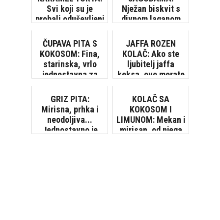
Svi koji su je
Nježan biskvit s
probali oduševljeni
divnom laganom
su i, naravno,
kremom
tražili su još
ČUPAVA PITA S
JAFFA ROZEN
KOKOSOM: Fina,
KOLAČ: Ako ste
starinska, vrlo
ljubitelj jaffa
jednostavna za
keksa, ovo morate
pripremiti...
probati
GRIZ PITA:
KOLAČ SA
Mirisna, prhka i
KOKOSOM I
neodoljiva...
LIMUNOM: Mekan i
Jednostavno je
mirisan, od njega
morate probati!
će zamirisati
čitava kuća
[VIDEO]