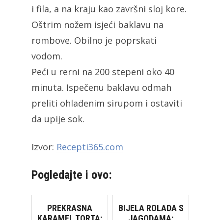
i fila, a na kraju kao završni sloj kore.
Oštrim nožem isjeći baklavu na
rombove. Obilno je poprskati
vodom.
Peći u rerni na 200 stepeni oko 40
minuta. Ispečenu baklavu odmah
preliti ohlađenim sirupom i ostaviti
da upije sok.
Izvor:
Recepti365.com
Pogledajte i ovo:
PREKRASNA
BIJELA ROLADA S
KARAMEL TORTA:
JAGODAMA: