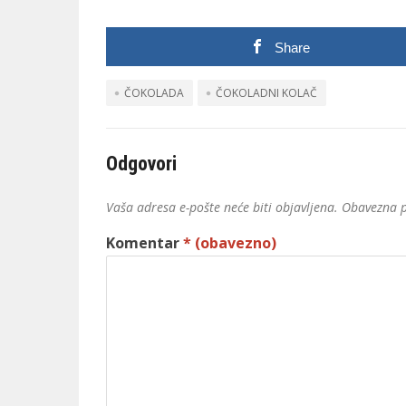
Share
ČOKOLADA
ČOKOLADNI KOLAČ
Odgovori
Vaša adresa e-pošte neće biti objavljena.
Obavezna p
Komentar
* (obavezno)