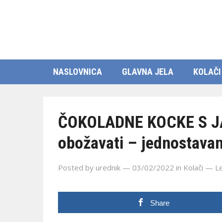
NASLOVNICA
GLAVNA JELA
KOLAČI
ČOKOLADNE KOCKE S JA
obožavati – jednostavan
Posted by
urednik
— 03/02/2022
in
Kolači
—
L
Share