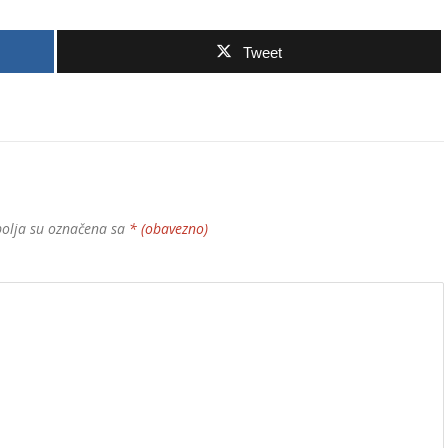
Tweet
olja su označena sa
* (obavezno)