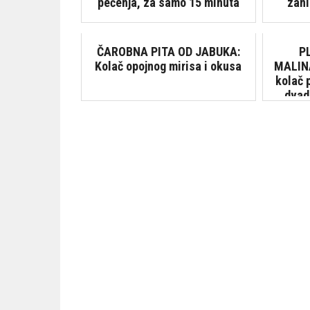
pečenja, za samo 15 minuta
zani
ČAROBNA PITA OD JABUKA:
P
Kolač opojnog mirisa i okusa
MALINA
kolač 
dvad