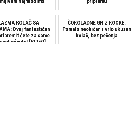
mljivom najmlađima
pripremu
LAZMA KOLAČ SA
ČOKOLADNE GRIZ KOCKE:
MA: Ovaj fantastičan
Pomalo neobičan i vrlo ukusan
pripremit ćete za samo
kolač, bez pečenja
eset minuta! [VIDEO]