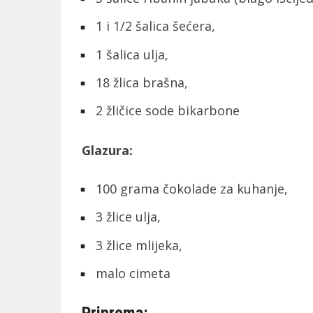
1 i 1/2 šalica šećera,
1 šalica ulja,
18 žlica brašna,
2 žličice sode bikarbone
Glazura:
100 grama čokolade za kuhanje,
3 žlice ulja,
3 žlice mlijeka,
malo cimeta
Priprema: