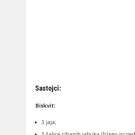
Sastojci:
Biskvit:
3 jaja,
3 šalice ribanih jabuka (blago iscijedi