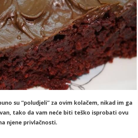
puno su “poludjeli” za ovim kolačem, nikad im ga
evan, tako da vam neće biti teško isprobati ovu
jna njene privlačnosti.