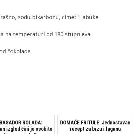
 brašno, sodu bikarbonu, cimet i jabuke.
uta na temperaturi od 180 stupnjeva.
 od čokolade.
BASADOR ROLADA:
DOMAĆE FRITULE: Jednostavan
an izgled čini je osobito
recept za brzu i laganu