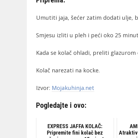
Umutiti jaja, šećer zatim dodati ulje,
Smjesu izliti u pleh i peći oko 25 min
Kada se kolač ohladi, preliti glazurom
Kolač narezati na kocke.
Izvor:
Mojakuhinja.net
Pogledajte i ovo:
EXPRESS JAFFA KOLAČ:
AM
Pripremite fini kolač bez
Atraktiv