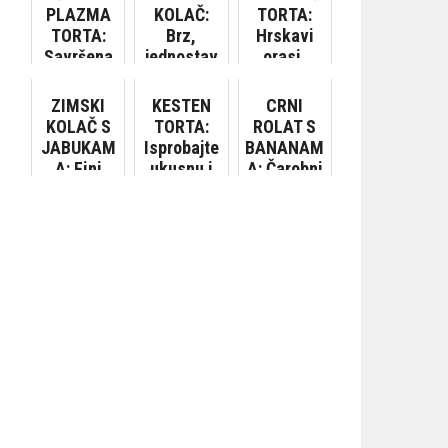
PLAZMA
KOLAČ:
TORTA:
TORTA:
Brz,
Hrskavi
Savršena
jednostav
orasi,
kombinaci
an,
lješnjaci i
ja
ukusan,
karamel u
ZIMSKI
KESTEN
CRNI
čokolade i
jeftin…
kombinaci
KOLAČ S
TORTA:
ROLAT S
plazma
ji sa
JABUKAM
Isprobajte
BANANAM
keksa
svilenkast
A: Fini
ukusnu i
A: Čarobni
om
desert
sočnu
okus
kremom
očaravajuć
jesensku
čokolade..
e arome
slasticu
.