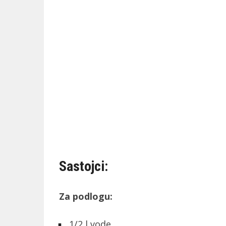
Sastojci:
Za podlogu:
1/2 l vode,