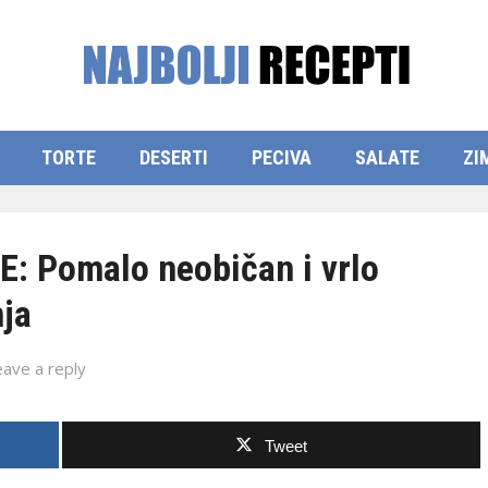
TORTE
DESERTI
PECIVA
SALATE
ZI
 Pomalo neobičan i vrlo
nja
eave a reply
Tweet