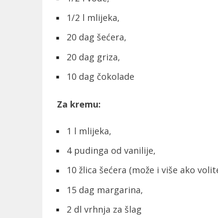
1/2 l mlijeka,
20 dag šećera,
20 dag griza,
10 dag čokolade
Za kremu:
1 l mlijeka,
4 pudinga od vanilije,
10 žlica šećera (može i više ako volit
15 dag margarina,
2 dl vrhnja za šlag