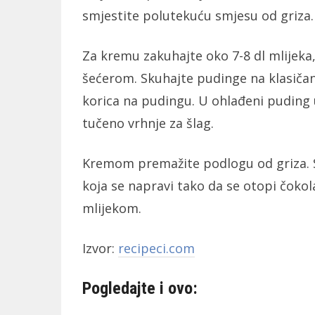
smjestite polutekuću smjesu od griza.
Za kremu zakuhajte oko 7-8 dl mlijeka
šećerom. Skuhajte pudinge na klasičan 
korica na pudingu. U ohlađeni puding
tučeno vrhnje za šlag.
Kremom premažite podlogu od griza. S
koja se napravi tako da se otopi čok
mlijekom.
Izvor:
recipeci.com
Pogledajte i ovo: