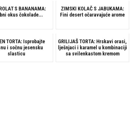
 ROLAT S BANANAMA:
ZIMSKI KOLAČ S JABUKAMA:
bni okus čokolade...
Fini desert očaravajuće arome
N TORTA: Isprobajte
GRILIJAŠ TORTA: Hrskavi orasi,
nu i sočnu jesensku
lješnjaci i karamel u kombinaciji
slasticu
sa svilenkastom kremom