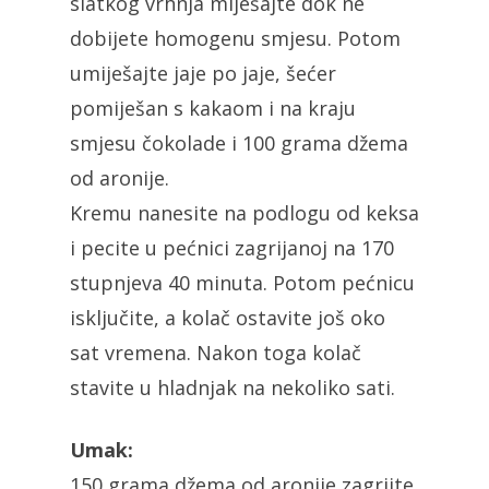
slatkog vrhnja miješajte dok ne
dobijete homogenu smjesu. Potom
umiješajte jaje po jaje, šećer
pomiješan s kakaom i na kraju
smjesu čokolade i 100 grama džema
od aronije.
Kremu nanesite na podlogu od keksa
i pecite u pećnici zagrijanoj na 170
stupnjeva 40 minuta. Potom pećnicu
isključite, a kolač ostavite još oko
sat vremena. Nakon toga kolač
stavite u hladnjak na nekoliko sati.
Umak:
150 grama džema od aronije zagrijte,