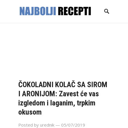
NASLOVNICA
GLAVNA JELA
KOLAČI
TORTE
DESERTI
PECIVA
SALATE
ZIMNICA
KONTAKT
ČOKOLADNI KOLAČ SA SIROM
I ARONIJOM: Zavest će vas
izgledom i laganim, trpkim
okusom
Posted by
urednik
— 05/07/2019