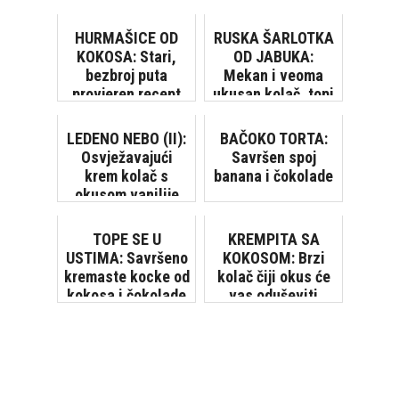
HURMAŠICE OD
RUSKA ŠARLOTKA
KOKOSA: Stari,
OD JABUKA:
bezbroj puta
Mekan i veoma
provjeren recept
ukusan kolač, topi
se u ustima!
LEDENO NEBO (II):
BAČOKO TORTA:
Osvježavajući
Savršen spoj
krem kolač s
banana i čokolade
okusom vanilije
TOPE SE U
KREMPITA SA
USTIMA: Savršeno
KOKOSOM: Brzi
kremaste kocke od
kolač čiji okus će
kokosa i čokolade
vas oduševiti