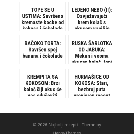
TOPE SE U
LEDENO NEBO (II):
USTIMA: Savršeno
Osvježavajući
kremaste kocke od
krem kolač s
kokosa i čokolade
okusom vanilije
BAČOKO TORTA:
RUSKA ŠARLOTKA
Savršen spoj
OD JABUKA:
banana i čokolade
Mekan i veoma
ukusan kolač, topi
se u ustima!
KREMPITA SA
HURMAŠICE OD
KOKOSOM: Brzi
KOKOSA: Stari,
kolač čiji okus će
bezbroj puta
vas oduševiti
provjeren recept
© 2026
Najbolji recepti
- Theme by
HappyThemes