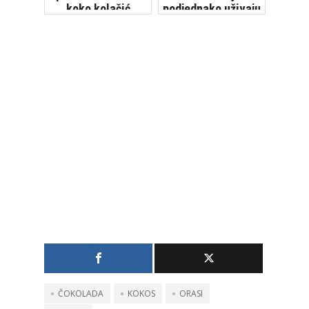
koko kolačić
podjednako uživaju
mali i veliki
ČOKOLADA
KOKOS
ORASI