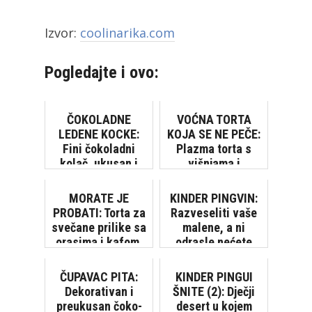
Izvor:
coolinarika.com
Pogledajte i ovo:
ČOKOLADNE
VOĆNA TORTA
LEDENE KOCKE:
KOJA SE NE PEČE:
Fini čokoladni
Plazma torta s
kolač, ukusan i
višnjama i
kremast
bananama
MORATE JE
KINDER PINGVIN:
PROBATI: Torta za
Razveseliti vaše
svečane prilike sa
malene, a ni
orasima i kafom,
odrasle nećete
mekana, sočna,
razočarati
topi se u ustima!
ČUPAVAC PITA:
KINDER PINGUI
[V...
Dekorativan i
ŠNITE (2): Dječji
preukusan čoko-
desert u kojem