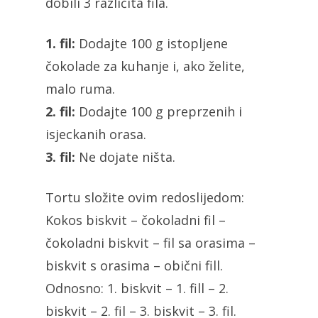
dobili 3 različita fila.
1. fil:
Dodajte 100 g istopljene
čokolade za kuhanje i, ako želite,
malo ruma.
2. fil:
Dodajte 100 g preprzenih i
isjeckanih orasa.
3. fil:
Ne dojate ništa.
Tortu složite ovim redoslijedom:
Kokos biskvit – čokoladni fil –
čokoladni biskvit – fil sa orasima –
biskvit s orasima – obični fill.
Odnosno: 1. biskvit – 1. fill – 2.
biskvit – 2. fil – 3. biskvit – 3. fil.