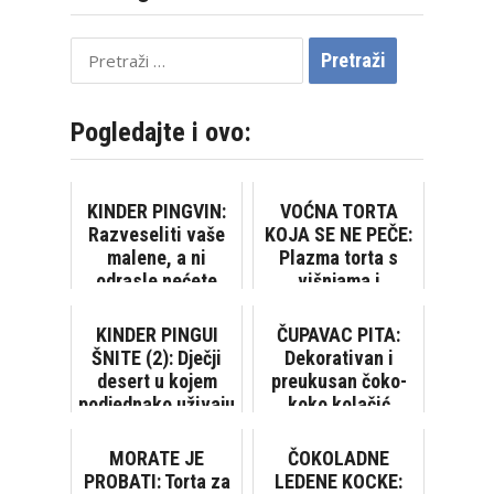
Pretraži:
Pogledajte i ovo:
KINDER PINGVIN:
VOĆNA TORTA
Razveseliti vaše
KOJA SE NE PEČE:
malene, a ni
Plazma torta s
odrasle nećete
višnjama i
razočarati
bananama
KINDER PINGUI
ČUPAVAC PITA:
ŠNITE (2): Dječji
Dekorativan i
desert u kojem
preukusan čoko-
podjednako uživaju
koko kolačić
mali i veliki
MORATE JE
ČOKOLADNE
PROBATI: Torta za
LEDENE KOCKE: