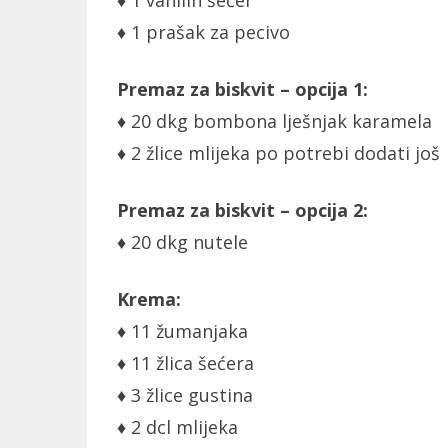
♦ 1 vanilin šećer
♦ 1 prašak za pecivo
Premaz za biskvit – opcija 1:
♦ 20 dkg bombona lješnjak karamela
♦ 2 žlice mlijeka po potrebi dodati još
Premaz za biskvit – opcija 2:
♦ 20 dkg nutele
Krema:
♦ 11 žumanjaka
♦ 11 žlica šećera
♦ 3 žlice gustina
♦ 2 dcl mlijeka