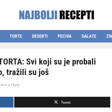
TORTE
DESERTI
PECIVA
SALATE
ZI
TA: Svi koji su je probali
, tražili su još
eave a reply
Tweet