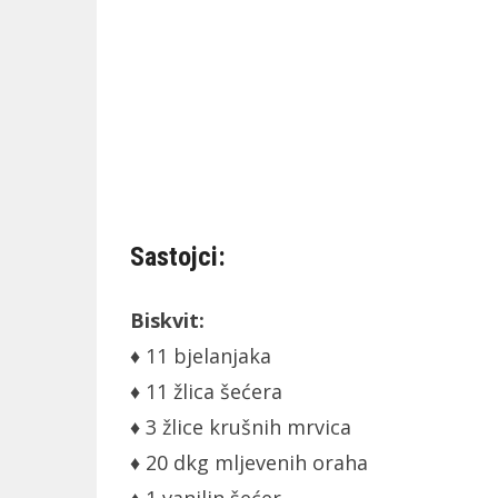
Sastojci:
Biskvit:
♦ 11 bjelanjaka
♦ 11 žlica šećera
♦ 3 žlice krušnih mrvica
♦ 20 dkg mljevenih oraha