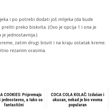
ijeka i po potrebi dodati još mlijeka (da bude
reliti preko biskvita. (Ovo je opcija 1 i ona je
a je jednostavnija.)
 kreme, zatim drugi bisvit i na kraju ostatak kreme.
sitno rezanim orasima.
A COOKIES: Pripremaju
COCA COLA KOLAČ: Izdašan i
i jednostavno, a tako su
ukusan, nekad je bio veoma
fantastični
popularan