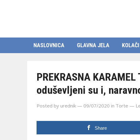
NASLOVNICA
GLAVNA JELA
KOLAČI
PREKRASNA KARAMEL TOR
oduševljeni su i, naravno
Posted by
urednik
— 09/07/2020
in
Torte
—
L
Share