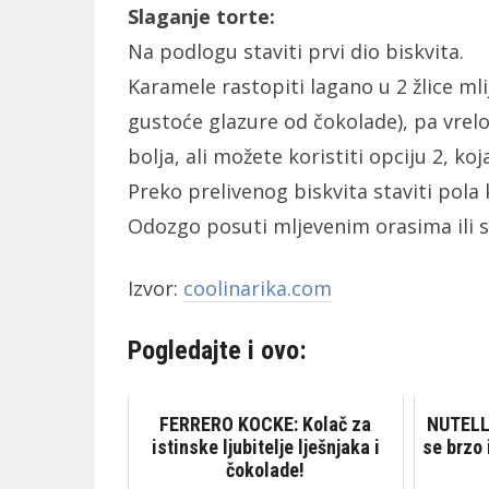
Slaganje torte:
Na podlogu staviti prvi dio biskvita.
Karamele rastopiti lagano u 2 žlice ml
gustoće glazure od čokolade), pa vrelo p
bolja, ali možete koristiti opciju 2, koj
Preko prelivenog biskvita staviti pola
Odozgo posuti mljevenim orasima ili 
Izvor:
coolinarika.com
Pogledajte i ovo:
FERRERO KOCKE: Kolač za
NUTELL
istinske ljubitelje lješnjaka i
se brzo 
čokolade!