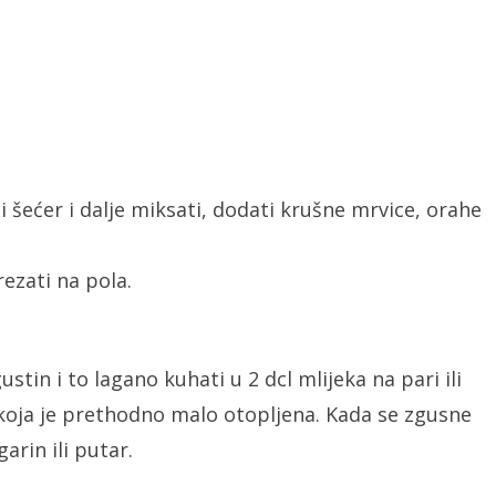
i šećer i dalje miksati, dodati krušne mrvice, orahe
rezati na pola.
tin i to lagano kuhati u 2 dcl mlijeka na pari ili
 koja je prethodno malo otopljena. Kada se zgusne
arin ili putar.