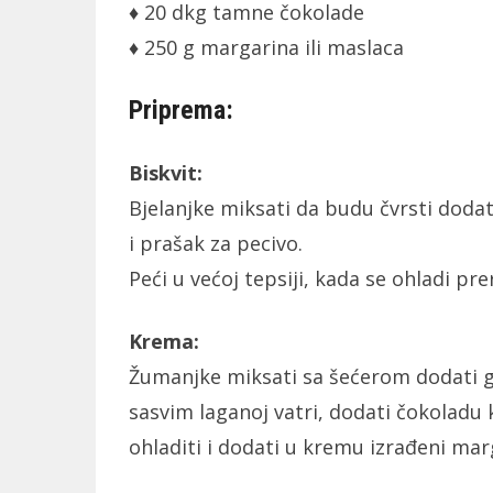
♦ 20 dkg tamne čokolade
♦ 250 g margarina ili maslaca
Priprema:
Biskvit:
Bjelanjke miksati da budu čvrsti dodat
i prašak za pecivo.
Peći u većoj tepsiji, kada se ohladi pre
Krema:
Žumanjke miksati sa šećerom dodati gus
sasvim laganoj vatri, dodati čokoladu
ohladiti i dodati u kremu izrađeni marg