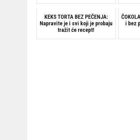
KEKS TORTA BEZ PEČENJA:
ČOKOLA
Napravite je i svi koji je probaju
i bez
tražit će recept!