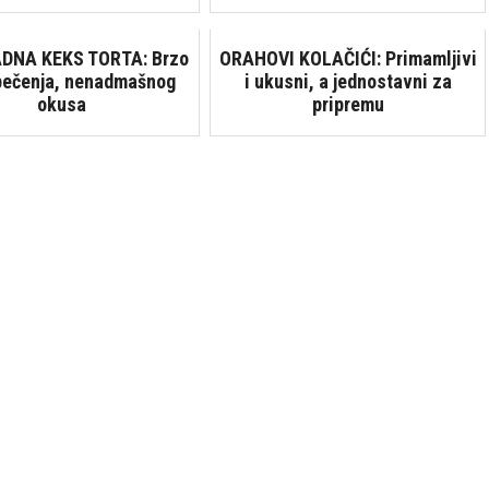
DNA KEKS TORTA: Brzo
ORAHOVI KOLAČIĆI: Primamljivi
 pečenja, nenadmašnog
i ukusni, a jednostavni za
okusa
pripremu