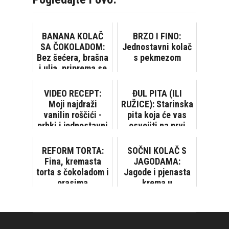
BANANA KOLAČ
BRZO I FINO:
SA ČOKOLADOM:
Jednostavni kolač
Bez šećera, brašna
s pekmezom
i ulja, priprema se
veoma brzo i
jednostavno
VIDEO RECEPT:
ĐUL PITA (ILI
[VIDEO]
Moji najdraži
RUŽICE): Starinska
vanilin roščići -
pita koja će vas
prhki i jednostavni
osvojiti na prvi
zalogaj
REFORM TORTA:
SOČNI KOLAČ S
Fina, kremasta
JAGODAMA:
torta s čokoladom i
Jagode i pjenasta
orasima
krema u
neodoljivoj
kombinaciji