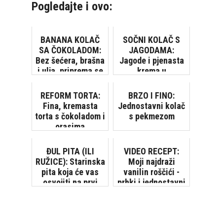
Pogledajte i ovo:
BANANA KOLAČ
SOČNI KOLAČ S
SA ČOKOLADOM:
JAGODAMA:
Bez šećera, brašna
Jagode i pjenasta
i ulja, priprema se
krema u
veoma brzo i
neodoljivoj
jednostavno
kombinaciji
REFORM TORTA:
BRZO I FINO:
[VIDEO]
Fina, kremasta
Jednostavni kolač
torta s čokoladom i
s pekmezom
orasima
ĐUL PITA (ILI
VIDEO RECEPT:
RUŽICE): Starinska
Moji najdraži
pita koja će vas
vanilin roščići -
osvojiti na prvi
prhki i jednostavni
zalogaj