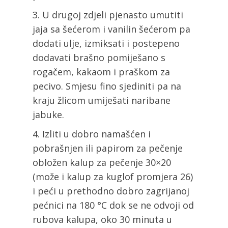
U drugoj zdjeli pjenasto umutiti
jaja sa šećerom i vanilin šećerom pa
dodati ulje, izmiksati i postepeno
dodavati brašno pomiješano s
rogačem, kakaom i praškom za
pecivo. Smjesu fino sjediniti pa na
kraju žlicom umiješati naribane
jabuke.
Izliti u dobro namašćen i
pobrašnjen ili papirom za pečenje
obložen kalup za pečenje 30×20
(može i kalup za kuglof promjera 26)
i peći u prethodno dobro zagrijanoj
pećnici na 180 °C dok se ne odvoji od
rubova kalupa, oko 30 minuta u