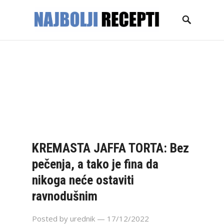
NASLOVNICA
GLAVNA JELA
KOLAČI
TORTE
DESERTI
PECIVA
SALATE
ZIMNICA
KONTAKT
KREMASTA JAFFA TORTA: Bez
pečenja, a tako je fina da
nikoga neće ostaviti
ravnodušnim
Posted by
urednik
— 17/12/2022