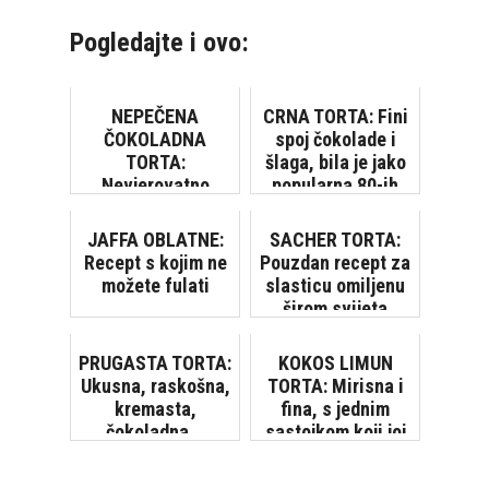
Pogledajte i ovo:
NEPEČENA
CRNA TORTA: Fini
ČOKOLADNA
spoj čokolade i
TORTA:
šlaga, bila je jako
Nevjerovatno
popularna 80-ih
lijepa i ukusna,
oduševit ćete se!
JAFFA OBLATNE:
SACHER TORTA:
[VIDEO]
Recept s kojim ne
Pouzdan recept za
možete fulati
slasticu omiljenu
širom svijeta
PRUGASTA TORTA:
KOKOS LIMUN
Ukusna, raskošna,
TORTA: Mirisna i
kremasta,
fina, s jednim
čokoladna...
sastojkom koji joj
daje poseban okus