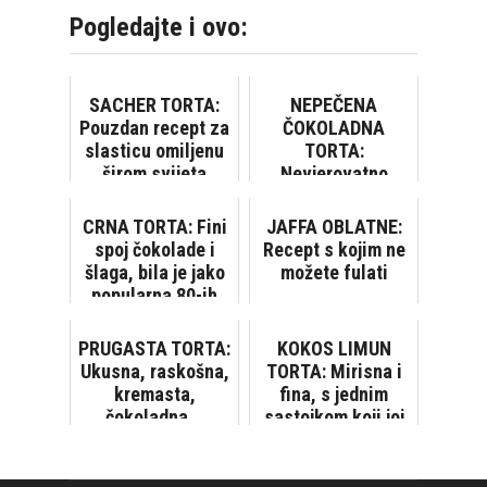
Pogledajte i ovo:
SACHER TORTA:
NEPEČENA
Pouzdan recept za
ČOKOLADNA
slasticu omiljenu
TORTA:
širom svijeta
Nevjerovatno
lijepa i ukusna,
oduševit ćete se!
CRNA TORTA: Fini
JAFFA OBLATNE:
[VIDEO]
spoj čokolade i
Recept s kojim ne
šlaga, bila je jako
možete fulati
popularna 80-ih
PRUGASTA TORTA:
KOKOS LIMUN
Ukusna, raskošna,
TORTA: Mirisna i
kremasta,
fina, s jednim
čokoladna...
sastojkom koji joj
daje poseban okus