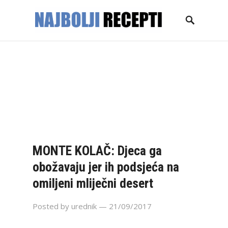
NASLOVNICA
GLAVNA JELA
KOLAČI
TORTE
DESERTI
PECIVA
SALATE
ZIMNICA
KONTAKT
MONTE KOLAČ: Djeca ga
obožavaju jer ih podsjeća na
omiljeni mliječni desert
Posted by
urednik
— 21/09/2017