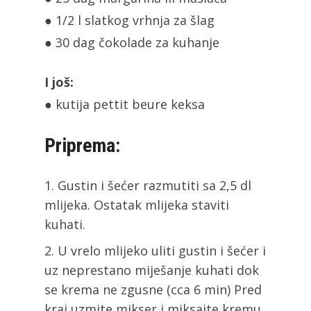
● 1/2 l slatkog vrhnja za šlag
● 30 dag čokolade za kuhanje
I još:
● kutija pettit beure keksa
Priprema:
Gustin i šećer razmutiti sa 2,5 dl
mlijeka. Ostatak mlijeka staviti
kuhati.
U vrelo mlijeko uliti gustin i šećer i
uz neprestano miješanje kuhati dok
se krema ne zgusne (cca 6 min) Pred
kraj uzmite mikser i miksajte kremu