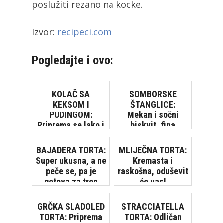
poslužiti rezano na kocke.
Izvor:
recipeci.com
Pogledajte i ovo:
KOLAČ SA
SOMBORSKE
KEKSOM I
ŠTANGLICE:
PUDINGOM:
Mekan i sočni
Priprema se lako i
biskvit, fina
brzo, bez pečenja
krema... Čisto
[VIDEO]
zadovoljstvo!
BAJADERA TORTA:
MLIJEČNA TORTA:
Super ukusna, a ne
Kremasta i
peče se, pa je
raskošna, oduševit
gotova za tren
će vas!
GRČKA SLADOLED
STRACCIATELLA
TORTA: Priprema
TORTA: Odličan