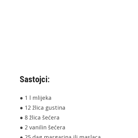
Sastojci:
● 1 l mlijeka
● 12 žlica gustina
● 8 žlica šećera
● 2 vanilin šećera
● 25 dag margarina ili maslaca