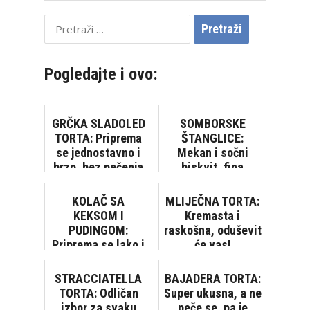
Pretraži:
Pogledajte i ovo:
GRČKA SLADOLED
SOMBORSKE
TORTA: Priprema
ŠTANGLICE:
se jednostavno i
Mekan i sočni
brzo, bez pečenja
biskvit, fina
[VIDEO]
krema... Čisto
zadovoljstvo!
KOLAČ SA
MLIJEČNA TORTA:
KEKSOM I
Kremasta i
PUDINGOM:
raskošna, oduševit
Priprema se lako i
će vas!
brzo, bez pečenja
[VIDEO]
STRACCIATELLA
BAJADERA TORTA:
TORTA: Odličan
Super ukusna, a ne
izbor za svaku
peče se, pa je