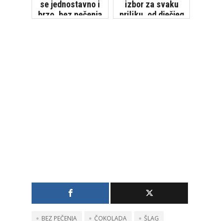
se jednostavno i
izbor za svaku
brzo, bez pečenja
priliku, od dječjeg
[VIDEO]
rođendana do
zlatnog pira
BEZ PEČENJA
ČOKOLADA
ŠLAG