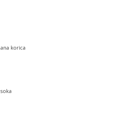
bana korica
 soka