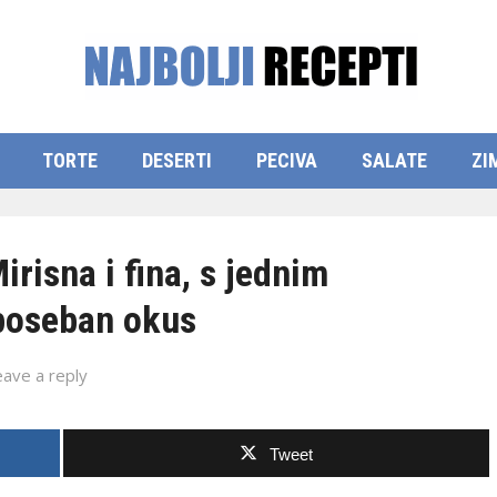
TORTE
DESERTI
PECIVA
SALATE
ZI
isna i fina, s jednim
 poseban okus
eave a reply
Tweet