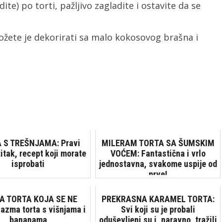
te) po torti, pažljivo zagladite i ostavite da se
ožete je dekorirati sa malo kokosovog brašna i
 S TREŠNJAMA: Pravi
MILERAM TORTA SA ŠUMSKIM
itak, recept koji morate
VOĆEM: Fantastična i vrlo
isprobati
jednostavna, svakome uspije od
prve!
A TORTA KOJA SE NE
PREKRASNA KARAMEL TORTA:
lazma torta s višnjama i
Svi koji su je probali
bananama
oduševljeni su i, naravno, tražili