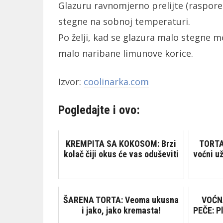
Glazuru ravnomjerno prelijte (rasporedi
stegne na sobnoj temperaturi.
Po želji, kad se glazura malo stegne m
malo naribane limunove korice.
Izvor:
coolinarka.com
Pogledajte i ovo:
KREMPITA SA KOKOSOM: Brzi
TORTA
kolač čiji okus će vas oduševiti
voćni už
ŠARENA TORTA: Veoma ukusna
VOĆN
i jako, jako kremasta!
PEČE: P