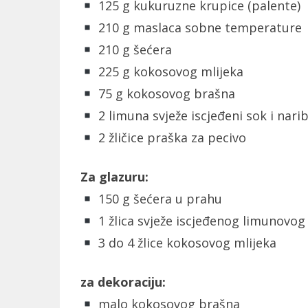
125 g kukuruzne krupice (palente)
210 g maslaca sobne temperature
210 g šećera
225 g kokosovog mlijeka
75 g kokosovog brašna
2 limuna svježe iscjeđeni sok i nari
2 žličice praška za pecivo
Za glazuru:
150 g šećera u prahu
1 žlica svježe iscjeđenog limunovog
3 do 4 žlice kokosovog mlijeka
za dekoraciju:
malo kokosovog brašna