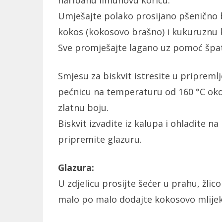
naribanu limunovu koricu.
Umješajte polako prosijano pšenično 
kokos (kokosovo brašno) i kukuruznu k
Sve promješajte lagano uz pomoć špat
Smjesu za biskvit istresite u pripremlj
pećnicu na temperaturu od 160 °C oko 
zlatnu boju.
Biskvit izvadite iz kalupa i ohladite n
pripremite glazuru.
Glazura:
U zdjelicu prosijte šećer u prahu, žli
malo po malo dodajte kokosovo mlijek