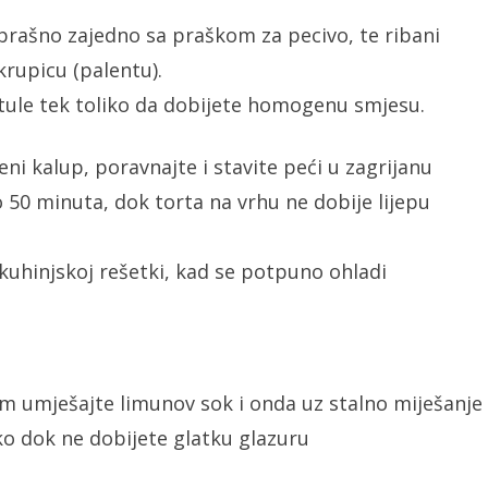
brašno zajedno sa praškom za pecivo, te ribani
rupicu (palentu).
ule tek toliko da dobijete homogenu smjesu.
eni kalup, poravnajte i stavite peći u zagrijanu
50 minuta, dok torta na vrhu ne dobije lijepu
a kuhinjskoj rešetki, kad se potpuno ohladi
com umješajte limunov sok i onda uz stalno miješanje
o dok ne dobijete glatku glazuru