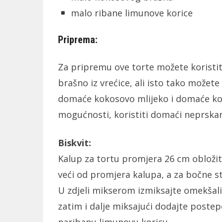
malo ribane limunove korice
Priprema:
Za pripremu ove torte možete koristi
brašno iz vrećice, ali isto tako možete
domaće kokosovo mlijeko i domaće kok
mogućnosti, koristiti domaći neprskan
Biskvit:
Kalup za tortu promjera 26 cm obložit
veći od promjera kalupa, a za bočne str
U zdjeli mikserom izmiksajte omekšali
zatim i dalje miksajući dodajte postep