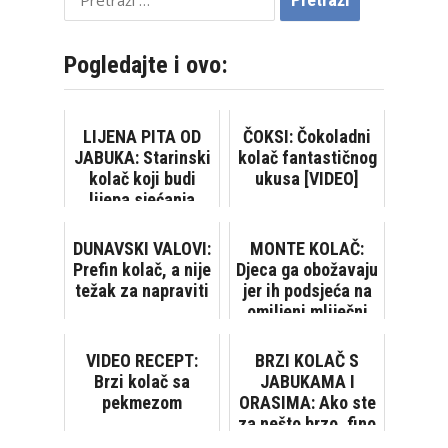
Pogledajte i ovo:
LIJENA PITA OD
ČOKSI: Čokoladni
JABUKA: Starinski
kolač fantastičnog
kolač koji budi
ukusa [VIDEO]
lijepa sjećanja
DUNAVSKI VALOVI:
MONTE KOLAČ:
Prefin kolač, a nije
Djeca ga obožavaju
težak za napraviti
jer ih podsjeća na
omiljeni mliječni
desert
VIDEO RECEPT:
BRZI KOLAČ S
Brzi kolač sa
JABUKAMA I
pekmezom
ORASIMA: Ako ste
za nešto brzo, fino
i slatko...