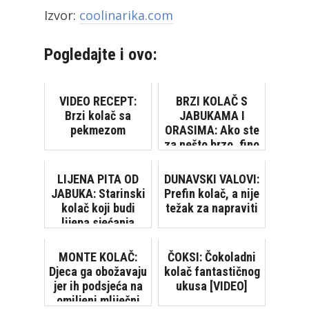
Izvor:
coolinarika.com
Pogledajte i ovo:
VIDEO RECEPT:
BRZI KOLAČ S
Brzi kolač sa
JABUKAMA I
pekmezom
ORASIMA: Ako ste
za nešto brzo, fino
i slatko...
LIJENA PITA OD
DUNAVSKI VALOVI:
JABUKA: Starinski
Prefin kolač, a nije
kolač koji budi
težak za napraviti
lijepa sjećanja
MONTE KOLAČ:
ČOKSI: Čokoladni
Djeca ga obožavaju
kolač fantastičnog
jer ih podsjeća na
ukusa [VIDEO]
omiljeni mliječni