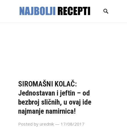
NASLOVNICA
GLAVNA JELA
KOLAČI
TORTE
DESERTI
PECIVA
SALATE
ZIMNICA
KONTAKT
SIROMAŠNI KOLAČ:
Jednostavan i jeftin – od
bezbroj sličnih, u ovaj ide
najmanje namirnica!
Posted by
urednik
— 17/08/2017