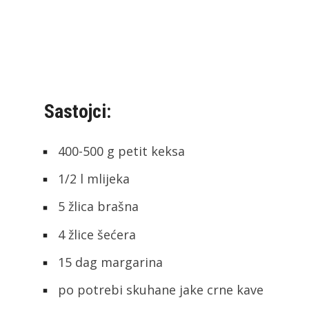
Sastojci:
400-500 g petit keksa
1/2 l mlijeka
5 žlica brašna
4 žlice šećera
15 dag margarina
po potrebi skuhane jake crne kave