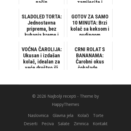
način
zamijesite i
stavite u pećnicu!
SLADOLED TORTA:
GOTOV ZA SAMO
Jednostavna
10 MINUTA: Brzi
priprema, bez
kolač sa keksom i
kuhanja kreme i
pudingom
pečenja biskvita!
[VIDEO]
VOĆNA ČAROLIJA:
CRNI ROLAT S
Ukusan i izdašan
BANANAMA:
kolač, idealan za
Čarobni okus
veće društvo ili
čokolade...
neku proslavu
© 2026
Najbolji recepti
- Theme by
HappyThemes
Naslovnica
Glavna jela
Kolači
Torte
Deserti
Peciva
Salate
Zimnica
Kontakt