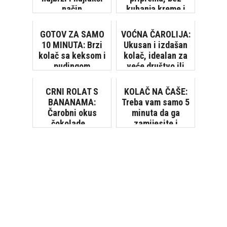
način
kuhanja kreme i
pečenja biskvita!
[VIDEO]
GOTOV ZA SAMO
VOĆNA ČAROLIJA:
10 MINUTA: Brzi
Ukusan i izdašan
kolač sa keksom i
kolač, idealan za
pudingom
veće društvo ili
neku proslavu
CRNI ROLAT S
KOLAČ NA ČAŠE:
BANANAMA:
Treba vam samo 5
Čarobni okus
minuta da ga
čokolade...
zamijesite i
stavite u pećnicu!