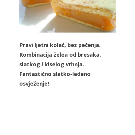
Pravi ljetni kolač, bez pečenja.
Kombinacija želea od bresaka,
slatkog i kiselog vrhnja.
Fantastično slatko-ledeno
osvježenje!