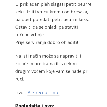
U prikladan pleh slagati petit beurre
keks, izliti vruću kremu od bresaka,
pa opet poredati petit beurre keks.
Ostaviti da se ohladi pa staviti
tučeno vrhnje.
Prije serviranja dobro ohladiti!
Na isti način može se napraviti i
kolač s marelicama ili s nekim
drugim voćem koje vam se nađe pri
ruci.
Izvor:
Brzirecepti.info
Pogledajte i ovo: