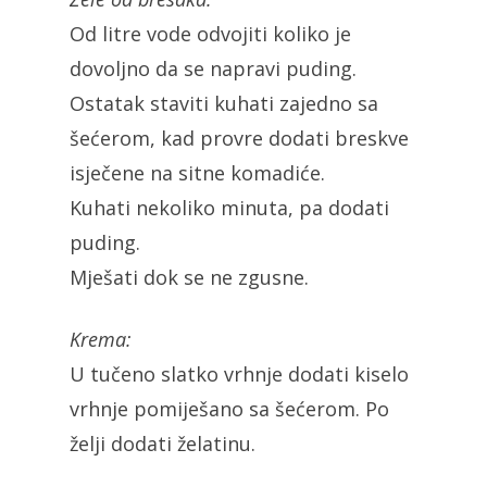
Od litre vode odvojiti koliko je
dovoljno da se napravi puding.
Ostatak staviti kuhati zajedno sa
šećerom, kad provre dodati breskve
isječene na sitne komadiće.
Kuhati nekoliko minuta, pa dodati
puding.
Mješati dok se ne zgusne.
Krema:
U tučeno slatko vrhnje dodati kiselo
vrhnje pomiješano sa šećerom. Po
želji dodati želatinu.