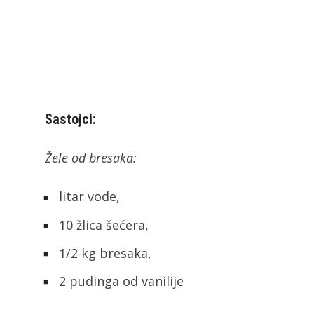
Sastojci:
Žele od bresaka:
litar vode,
10 žlica šećera,
1/2 kg bresaka,
2 pudinga od vanilije