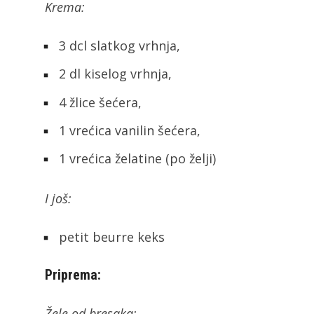
Krema:
3 dcl slatkog vrhnja,
2 dl kiselog vrhnja,
4 žlice šećera,
1 vrećica vanilin šećera,
1 vrećica želatine (po želji)
I još:
petit beurre keks
Priprema:
Žele od bresaka: