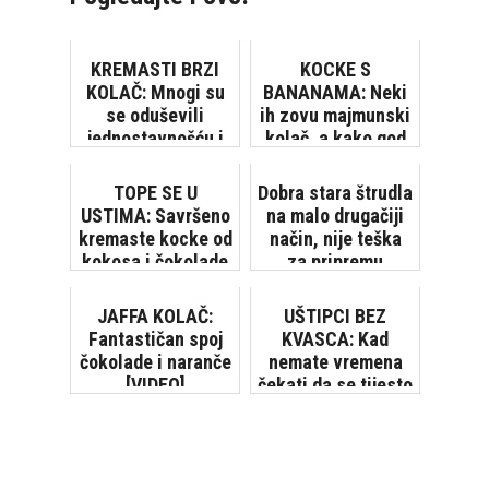
KREMASTI BRZI
KOCKE S
KOLAČ: Mnogi su
BANANAMA: Neki
se oduševili
ih zovu majmunski
jednostavnošću i
kolač, a kako god
okusom
ih zvali - odlične
su!
TOPE SE U
Dobra stara štrudla
USTIMA: Savršeno
na malo drugačiji
kremaste kocke od
način, nije teška
kokosa i čokolade
za pripremu
[VIDEO]
JAFFA KOLAČ:
UŠTIPCI BEZ
Fantastičan spoj
KVASCA: Kad
čokolade i naranče
nemate vremena
[VIDEO]
čekati da se tijesto
digne