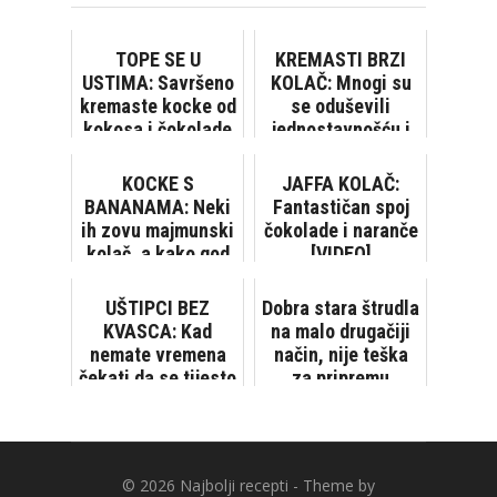
TOPE SE U
KREMASTI BRZI
USTIMA: Savršeno
KOLAČ: Mnogi su
kremaste kocke od
se oduševili
kokosa i čokolade
jednostavnošću i
okusom
KOCKE S
JAFFA KOLAČ:
BANANAMA: Neki
Fantastičan spoj
ih zovu majmunski
čokolade i naranče
kolač, a kako god
[VIDEO]
ih zvali - odlične
su!
UŠTIPCI BEZ
Dobra stara štrudla
KVASCA: Kad
na malo drugačiji
nemate vremena
način, nije teška
čekati da se tijesto
za pripremu
digne
[VIDEO]
© 2026
Najbolji recepti
- Theme by