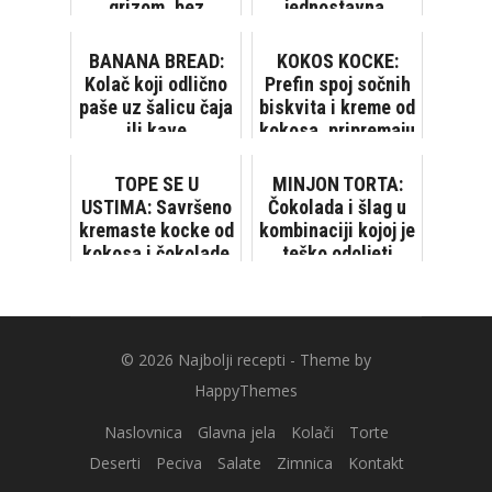
grizom, bez
jednostavna,
pečenja kore...
nadjev odaberite
sami
BANANA BREAD:
KOKOS KOCKE:
Kolač koji odlično
Prefin spoj sočnih
paše uz šalicu čaja
biskvita i kreme od
ili kave
kokosa, pripremaju
se brzo i
jednostavno!
TOPE SE U
MINJON TORTA:
[VIDEO...
USTIMA: Savršeno
Čokolada i šlag u
kremaste kocke od
kombinaciji kojoj je
kokosa i čokolade
teško odoljeti
© 2026
Najbolji recepti
- Theme by
HappyThemes
Naslovnica
Glavna jela
Kolači
Torte
Deserti
Peciva
Salate
Zimnica
Kontakt