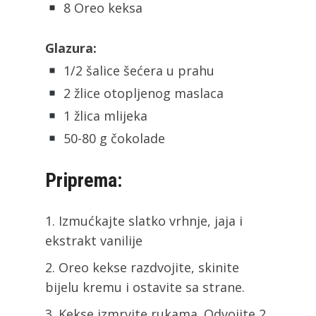
8 Oreo keksa
Glazura:
1/2 šalice šećera u prahu
2 žlice otopljenog maslaca
1 žlica mlijeka
50-80 g čokolade
Priprema:
Izmućkajte slatko vrhnje, jaja i
ekstrakt vanilije
Oreo kekse razdvojite, skinite
bijelu kremu i ostavite sa strane.
Kekse izmrvite rukama. Odvojite 2