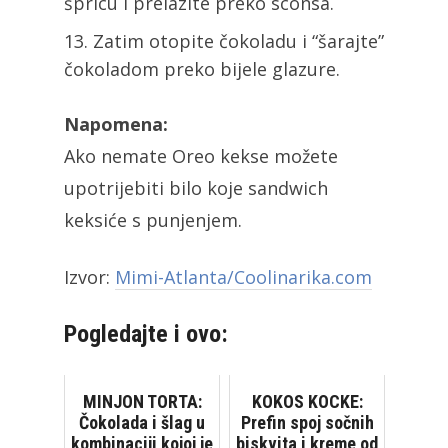
špricu i prelazite preko sconsa.
Zatim otopite čokoladu i “šarajte”
čokoladom preko bijele glazure.
Napomena:
Ako nemate Oreo kekse možete
upotrijebiti bilo koje sandwich
keksiće s punjenjem.
Izvor:
Mimi-Atlanta/Coolinarika.com
Pogledajte i ovo:
MINJON TORTA:
KOKOS KOCKE:
Čokolada i šlag u
Prefin spoj sočnih
kombinaciji kojoj je
biskvita i kreme od