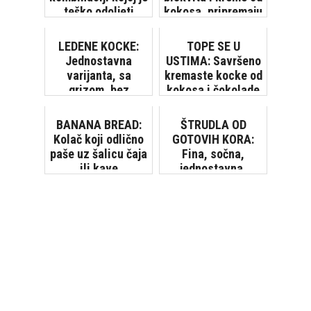
teško odoljeti
kokosa, pripremaju
se brzo i
jednostavno!
LEDENE KOCKE:
TOPE SE U
[VIDEO...
Jednostavna
USTIMA: Savršeno
varijanta, sa
kremaste kocke od
grizom, bez
kokosa i čokolade
pečenja kore...
BANANA BREAD:
ŠTRUDLA OD
Kolač koji odlično
GOTOVIH KORA:
paše uz šalicu čaja
Fina, sočna,
ili kave
jednostavna,
nadjev odaberite
sami