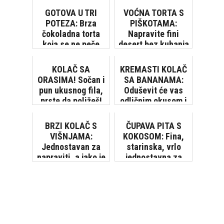
GOTOVA U TRI
VOĆNA TORTA S
POTEZA: Brza
PIŠKOTAMA:
čokoladna torta
Napravite fini
koja se ne peče
desert bez kuhanja
i pečenja
KOLAČ SA
KREMASTI KOLAČ
ORASIMA! Sočan i
SA BANANAMA:
pun ukusnog fila,
Oduševit će vas
prste da poližeš!
odličnim okusom i
[VIDEO]
jednostavnom
pripremom [VIDEO]
BRZI KOLAČ S
ČUPAVA PITA S
VIŠNJAMA:
KOKOSOM: Fina,
Jednostavan za
starinska, vrlo
napraviti, a jako je
jednostavna za
ukusan
pripremiti...