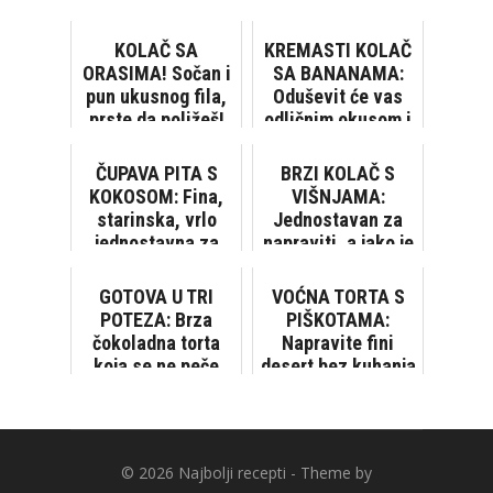
KOLAČ SA
KREMASTI KOLAČ
ORASIMA! Sočan i
SA BANANAMA:
pun ukusnog fila,
Oduševit će vas
prste da poližeš!
odličnim okusom i
[VIDEO]
jednostavnom
pripremom [VIDEO]
ČUPAVA PITA S
BRZI KOLAČ S
KOKOSOM: Fina,
VIŠNJAMA:
starinska, vrlo
Jednostavan za
jednostavna za
napraviti, a jako je
pripremiti...
ukusan
GOTOVA U TRI
VOĆNA TORTA S
POTEZA: Brza
PIŠKOTAMA:
čokoladna torta
Napravite fini
koja se ne peče
desert bez kuhanja
i pečenja
© 2026
Najbolji recepti
- Theme by