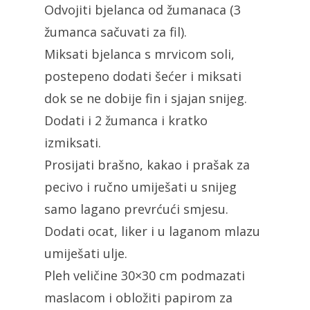
Odvojiti bjelanca od žumanaca (3
žumanca sačuvati za fil).
Miksati bjelanca s mrvicom soli,
postepeno dodati šećer i miksati
dok se ne dobije fin i sjajan snijeg.
Dodati i 2 žumanca i kratko
izmiksati.
Prosijati brašno, kakao i prašak za
pecivo i ručno umiješati u snijeg
samo lagano prevrćući smjesu.
Dodati ocat, liker i u laganom mlazu
umiješati ulje.
Pleh veličine 30×30 cm podmazati
maslacom i obložiti papirom za