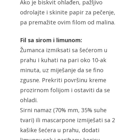
Ako je biskvit ohlađen, pažljivo
odrolajte i skinite papir za pečenje,
pa premažite ovim filom od malina.
Fil sa sirom i limunom:
Žumanca izmiksati sa šećerom u
prahu i kuhati na pari oko 10-ak
minuta, uz miješanje da se fino
zgusne. Prekriti površinu kreme
prozirnom folijom i ostaviti da se
ohladi.
Sirni namaz (70% mm, 35% suhe
tvari) ili mascarpone izmiješati sa 2
kašike šećera u prahu, dodati
limunov sok i naribanu koricu