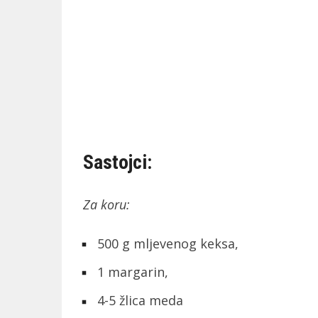
Sastojci:
Za koru:
500 g mljevenog keksa,
1 margarin,
4-5 žlica meda