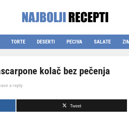
TORTE
DESERTI
PECIVA
SALATE
ZI
carpone kolač bez pečenja
eave a reply
Tweet