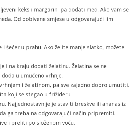
 mljeveni keks i margarin, pa dodati med. Ako vam se
 meda. Od dobivene smjese u odgovarajući lim
 i šećer u prahu. Ako želite manje slatko, možete
e i na kraju dodati želatinu. Želatina se ne
e doda u umućeno vrhnje.
 vrhnjem i želatinom, pa sve zajedno dobro umutiti.
 koji se stegao u frižideru.
. Najjednostavnije je staviti breskve ili ananas iz
nda ga treba na odgovarajući način pripremiti.
ive i preliti po složenom voću.