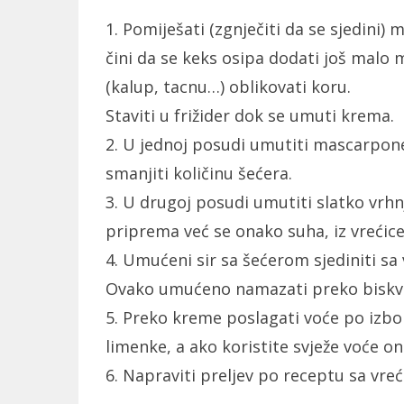
1. Pomiješati (zgnječiti da se sjedini)
čini da se keks osipa dodati još malo
(kalup, tacnu…) oblikovati koru.
Staviti u frižider dok se umuti krema.
2. U jednoj posudi umutiti mascarpone
smanjiti količinu šećera.
3. U drugoj posudi umutiti slatko vrhnj
priprema već se onako suha, iz vrećic
4. Umućeni sir sa šećerom sjediniti sa
Ovako umućeno namazati preko biskvita
5. Preko kreme poslagati voće po izboru
limenke, a ako koristite svježe voće o
6. Napraviti preljev po receptu sa vreć