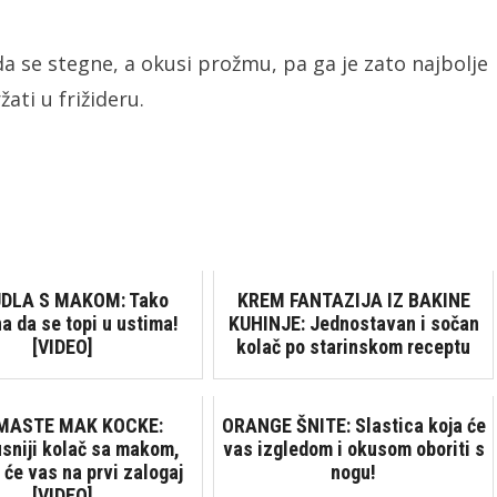
 da se stegne, a okusi prožmu, pa ga je zato najbolje
žati u frižideru.
DLA S MAKOM: Tako
KREM FANTAZIJA IZ BAKINE
 da se topi u ustima!
KUHINJE: Jednostavan i sočan
[VIDEO]
kolač po starinskom receptu
MASTE MAK KOCKE:
ORANGE ŠNITE: Slastica koja će
sniji kolač sa makom,
vas izgledom i okusom oboriti s
 će vas na prvi zalogaj
nogu!
[VIDEO]