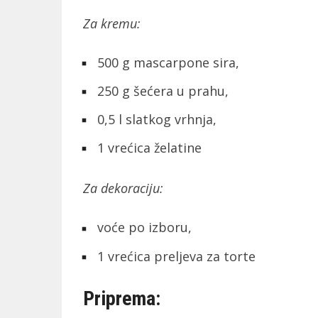
Za kremu:
500 g mascarpone sira,
250 g šećera u prahu,
0,5 l slatkog vrhnja,
1 vrećica želatine
Za dekoraciju:
voće po izboru,
1 vrećica preljeva za torte
Priprema: