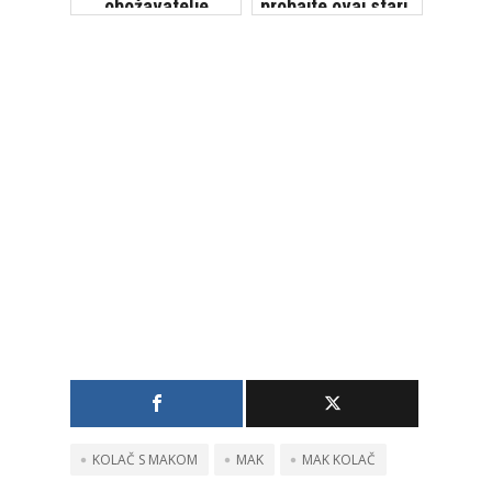
obožavatelje
probajte ovaj stari,
provjereni recept
KOLAČ S MAKOM
MAK
MAK KOLAČ