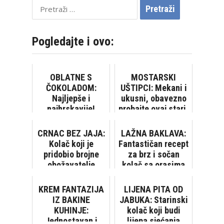
Pretraži:
Pogledajte i ovo:
OBLATNE S
MOSTARSKI
ČOKOLADOM:
UŠTIPCI: Mekani i
Najljepše i
ukusni, obavezno
najhrskavije!
probajte ovaj stari,
Super lagan recept
provjereni recept
[VIDEO]
CRNAC BEZ JAJA:
LAŽNA BAKLAVA:
Kolač koji je
Fantastičan recept
pridobio brojne
za brz i sočan
obožavatelje
kolač sa orasima
[VIDEO]
KREM FANTAZIJA
LIJENA PITA OD
IZ BAKINE
JABUKA: Starinski
KUHINJE:
kolač koji budi
Jednostavan i
lijepa sjećanja