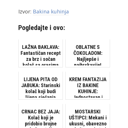
Izvor:
Bakina kuhinja
Pogledajte i ovo:
LAŽNA BAKLAVA:
OBLATNE S
Fantastičan recept
ČOKOLADOM:
za brz i sočan
Najljepše i
kolač sa orasima
najhrskavije!
[VIDEO]
Super lagan recept
[VIDEO]
LIJENA PITA OD
KREM FANTAZIJA
JABUKA: Starinski
IZ BAKINE
kolač koji budi
KUHINJE:
lijepa sjećanja
Jednostavan i
sočan kolač po
starinskom
CRNAC BEZ JAJA:
MOSTARSKI
receptu
Kolač koji je
UŠTIPCI: Mekani i
pridobio brojne
ukusni, obavezno