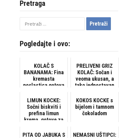
Pretraga
Pretraži:
Pogledajte i ovo:
KOLAČ S
PRELIVENI GRIZ
BANANAMA: Fina
KOLAČ: Sočan i
kremasta
veoma ukusan, a
poslastica gotova
tako jednostavan
za tren, bez
za pripremu
pečenja
[VIDEO]
LIMUN KOCKE:
KOKOS KOCKE s
Sočni biskviti i
bijelom i tamnom
prefina limun
čokoladom
krema, gotove za
tren! [VIDEO]
PITA OD JABUKA S
NEMASNI UŠTIPCI: