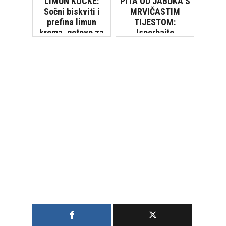
LIMUN KOCKE:
PITA OD JABUKA S
Sočni biskviti i
MRVIČASTIM
prefina limun
TIJESTOM:
krema, gotove za
Isporbajte
tren! [VIDEO]
originalni njemački
recept