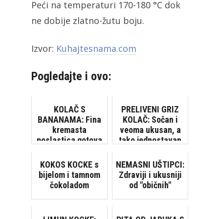
Peći na temperaturi 170-180 °C dok
ne dobije zlatno-žutu boju.
Izvor:
Kuhajtesnama.com
Pogledajte i ovo:
KOLAČ S
PRELIVENI GRIZ
BANANAMA: Fina
KOLAČ: Sočan i
kremasta
veoma ukusan, a
poslastica gotova
tako jednostavan
za tren, bez
za pripremu
pečenja
[VIDEO]
KOKOS KOCKE s
NEMASNI UŠTIPCI:
bijelom i tamnom
Zdraviji i ukusniji
čokoladom
od "običnih"