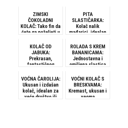
ZIMSKI
PITA
ČOKOLADNI
SLASTIČARKA:
KOLAČ: Tako fin da
Kolač nalik
ćete ga poželjeti u
mađarici, idealan
svako doba godine
za druženja i
zabave
KOLAČ OD
ROLADA S KREM
JABUKA:
BANANICAMA:
Prekrasan,
Jednostavna i
fantastičnog
omiljena slastica
okusa...
bez pečenja
VOĆNA ČAROLIJA:
VOĆNI KOLAČ S
Ukusan i izdašan
BRESKVAMA:
kolač, idealan za
Kremast, ukusan i
veće društvo ili
veoma
neku proslavu
jednostavan za
pripremu