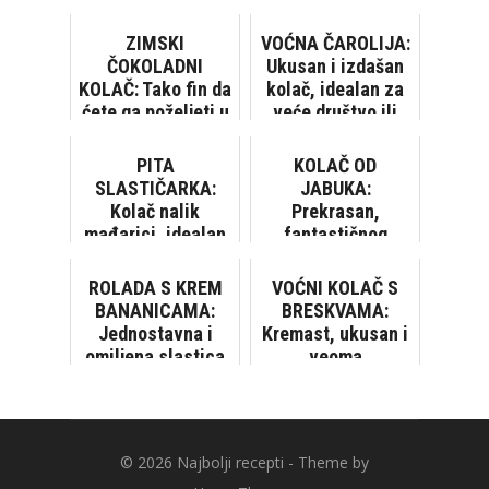
ZIMSKI
VOĆNA ČAROLIJA:
ČOKOLADNI
Ukusan i izdašan
KOLAČ: Tako fin da
kolač, idealan za
ćete ga poželjeti u
veće društvo ili
svako doba godine
neku proslavu
PITA
KOLAČ OD
SLASTIČARKA:
JABUKA:
Kolač nalik
Prekrasan,
mađarici, idealan
fantastičnog
za druženja i
okusa...
zabave
ROLADA S KREM
VOĆNI KOLAČ S
BANANICAMA:
BRESKVAMA:
Jednostavna i
Kremast, ukusan i
omiljena slastica
veoma
bez pečenja
jednostavan za
pripremu
© 2026
Najbolji recepti
- Theme by