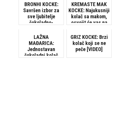
BRONHI KOCKE:
KREMASTE MAK
Savršen izbor za
KOCKE: Najukusniji
sve ljubitelje
kolač sa makom,
čokoladno-
osvojit će vas na
kremastih kolača
prvi zalogaj
[VIDEO]
LAŽNA
GRIZ KOCKE: Brzi
MAĐARICA:
kolač koji se ne
Jednostavan
peče [VIDEO]
čokoladni kolač