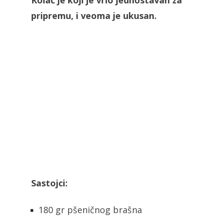
Kolač je koji je vrlo jednostavan za
pripremu, i veoma je ukusan.
Sastojci:
180 gr pšeničnog brašna