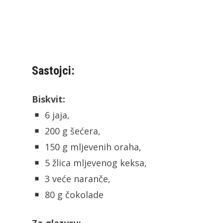
Sastojci:
Biskvit:
6 jaja,
200 g šećera,
150 g mljevenih oraha,
5 žlica mljevenog keksa,
3 veće naranče,
80 g čokolade
Za glazuru: