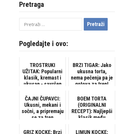
Pretraga
Pretraži:
Pogledajte i ovo:
TROSTRUKI
BRZI TIGAR: Jako
UŽITAK: Popularni
ukusna torta,
klasik, kremast i
nema pečenja pa je
ukusan - savršen
gotova za tren!
izbor za svaku
priliku
ČAJNI ČUPAVCI:
BOEM TORTA
Ukusni, mekani i
(ORIGINALNI
sočni, a pripremaju
RECEPT): Najljepši
se za tren
klasik među
tortama!
GRIZ KOCKE: Brzi
LIMUN KOCKE: