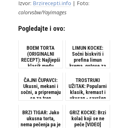
Izvor:
Brzirecepti.info
| Foto:
colorvsbw/Yayimages
Pogledajte i ovo:
BOEM TORTA
LIMUN KOCKE:
(ORIGINALNI
Sočni biskviti i
RECEPT): Najljepši
prefina limun
klasik među
krema, gotove za
tortama!
tren! [VIDEO]
ČAJNI ČUPAVCI:
TROSTRUKI
Ukusni, mekani i
UŽITAK: Popularni
sočni, a pripremaju
klasik, kremast i
se za tren
ukusan - savršen
izbor za svaku
priliku
BRZI TIGAR: Jako
GRIZ KOCKE: Brzi
ukusna torta,
kolač koji se ne
nema pečenja pa je
peče [VIDEO]