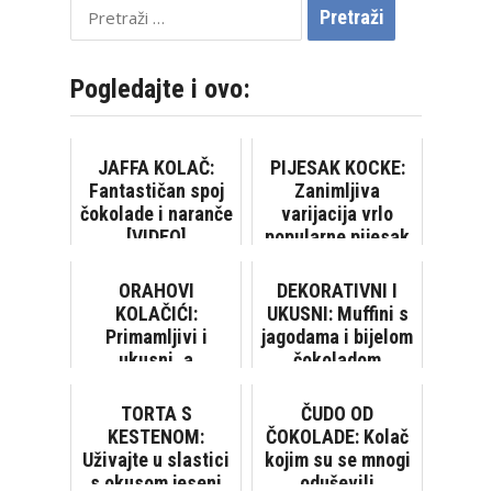
Pretraži:
Pogledajte i ovo:
JAFFA KOLAČ:
PIJESAK KOCKE:
Fantastičan spoj
Zanimljiva
čokolade i naranče
varijacija vrlo
[VIDEO]
popularne pijesak
torte
ORAHOVI
DEKORATIVNI I
KOLAČIĆI:
UKUSNI: Muffini s
Primamljivi i
jagodama i bijelom
ukusni, a
čokoladom
jednostavni za
pripremu
TORTA S
ČUDO OD
KESTENOM:
ČOKOLADE: Kolač
Uživajte u slastici
kojim su se mnogi
s okusom jeseni
oduševili