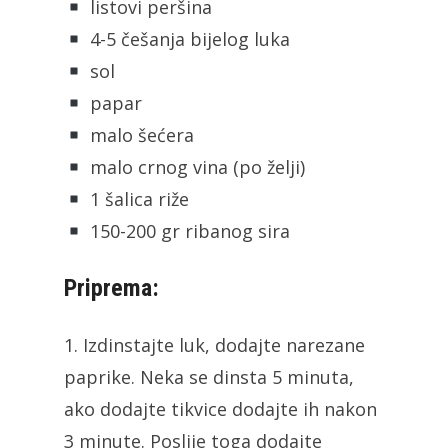
listovi peršina
4-5 češanja bijelog luka
sol
papar
malo šećera
malo crnog vina (po želji)
1 šalica riže
150-200 gr ribanog sira
Priprema:
1. Izdinstajte luk, dodajte narezane
paprike. Neka se dinsta 5 minuta,
ako dodajte tikvice dodajte ih nakon
3 minute. Poslije toga dodajte