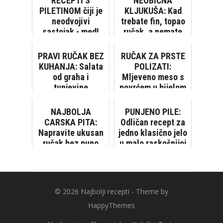
RECEPTI S
NEOBIČNA
PILETINOM čiji je
KLJUKUŠA: Kad
neodvojivi
trebate fin, topao
sastojak - med!
ručak, a nemate
vremena...
PRAVI RUČAK BEZ
RUČAK ZA PRSTE
KUHANJA: Salata
POLIZATI:
od graha i
Mljeveno meso s
tunjevine
povrćem u bijelom
umaku
NAJBOLJA
PUNJENO PILE:
CARSKA PITA:
Odličan recept za
Napravite ukusan
jedno klasično jelo
ručak bez puno
u malo raskošnijoj
muke
varijanti
© 2026
Najbolji recepti
- Theme by
HappyThemes