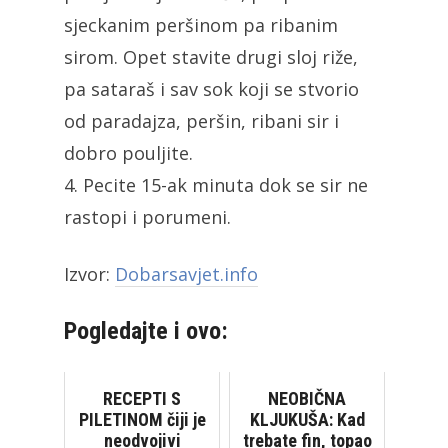
sjeckanim peršinom pa ribanim
sirom. Opet stavite drugi sloj riže,
pa sataraš i sav sok koji se stvorio
od paradajza, peršin, ribani sir i
dobro pouljite.
4. Pecite 15-ak minuta dok se sir ne
rastopi i porumeni.
Izvor:
Dobarsavjet.info
Pogledajte i ovo:
RECEPTI S
NEOBIČNA
PILETINOM čiji je
KLJUKUŠA: Kad
neodvojivi
trebate fin, topao