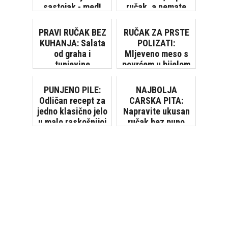
sastojak - med!
ručak, a nemate
vremena...
PRAVI RUČAK BEZ
RUČAK ZA PRSTE
KUHANJA: Salata
POLIZATI:
od graha i
Mljeveno meso s
tunjevine
povrćem u bijelom
umaku
PUNJENO PILE:
NAJBOLJA
Odličan recept za
CARSKA PITA:
jedno klasično jelo
Napravite ukusan
u malo raskošnijoj
ručak bez puno
varijanti
muke