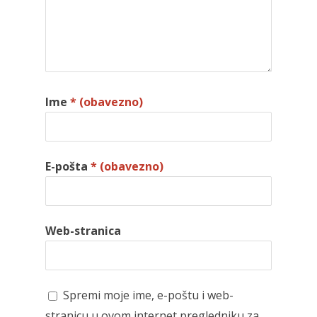
Ime
* (obavezno)
E-pošta
* (obavezno)
Web-stranica
Spremi moje ime, e-poštu i web-
stranicu u ovom internet pregledniku za