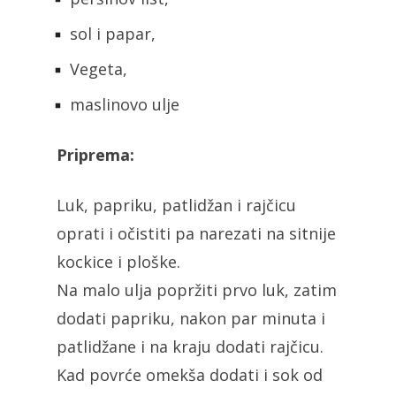
sol i papar,
Vegeta,
maslinovo ulje
Priprema:
Luk, papriku, patlidžan i rajčicu
oprati i očistiti pa narezati na sitnije
kockice i ploške.
Na malo ulja popržiti prvo luk, zatim
dodati papriku, nakon par minuta i
patlidžane i na kraju dodati rajčicu.
Kad povrće omekša dodati i sok od