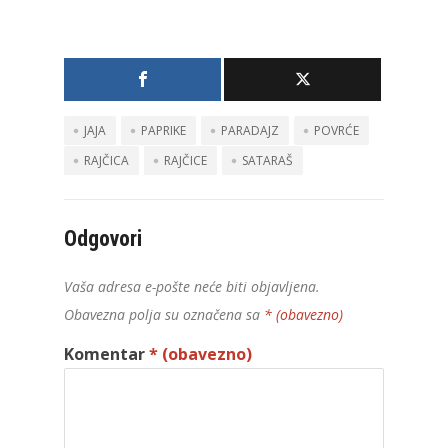
JAJA
PAPRIKE
PARADAJZ
POVRĆE
RAJČICA
RAJČICE
SATARAŠ
Odgovori
Vaša adresa e-pošte neće biti objavljena.
Obavezna polja su označena sa
* (obavezno)
Komentar
* (obavezno)