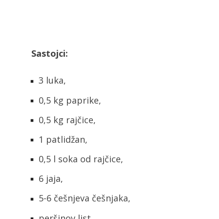
Sastojci:
3 luka,
0,5 kg paprike,
0,5 kg rajčice,
1 patlidžan,
0,5 l soka od rajčice,
6 jaja,
5-6 češnjeva češnjaka,
peršinov list,