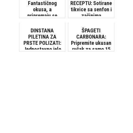
Fantastičnog
RECEPTU: Sotirane
okusa, a
tikvice sa senfon i
pripremaju se
začinima
brzo, sa samo par
sastojaka
DINSTANA
ŠPAGETI
PILETINA ZA
CARBONARA:
PRSTE POLIZATI:
Pripremite ukusan
Jednostavno jelo
ručak za samo 15
koje će vas
minuta
oduševiti!