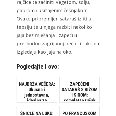
rajčice te začiniti Vegetom, solju,
paprom i usitnjenim češnjakom.
Ovako pripremljen sataraš izliti u
tepsiju te u njega razbiti nekoliko
jaja bez mješanja i zapeći u
prethodno zagrijanoj pećnici tako da
izgledaju kao jaja na oko.
Pogledajte i ovo:
NAJBRŽA VEČERA:
ZAPEČENI
Ukusna i
SATARAŠ S RIŽOM
jednostavna,
I SIROM:
idealna za
Kompletan ručak
početnike u kuhinji
na bazi sezonskog
[VIDEO]
povrća
ŠNICLE NA LUKU:
PO FRANCUSKOM