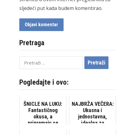
sljedeći put kada budem komentirao.
Pretraga
Pretraži:
Pogledajte i ovo:
ŠNICLE NA LUKU:
NAJBRŽA VEČERA:
Fantastičnog
Ukusna i
okusa, a
jednostavna,
pripremaju se
idealna za
brzo, sa samo par
početnike u kuhinji