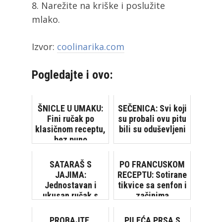
Narežite na kriške i poslužite
mlako.
Izvor:
coolinarika.com
Pogledajte i ovo:
ŠNICLE U UMAKU:
SEČENICA: Svi koji
Fini ručak po
su probali ovu pitu
klasičnom receptu,
bili su oduševljeni
bez puno
komplikacija
SATARAŠ S
PO FRANCUSKOM
JAJIMA:
RECEPTU: Sotirane
Jednostavan i
tikvice sa senfon i
ukusan ručak s
začinima
puno povrća
PROBAJTE,
PILEĆA PRSA S