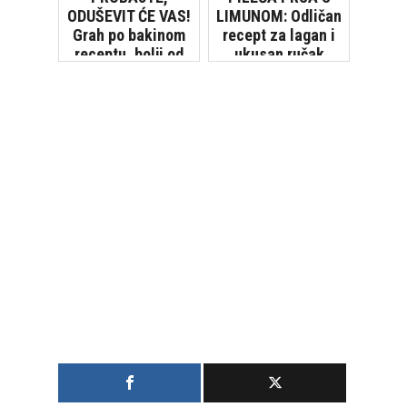
ODUŠEVIT ĆE VAS!
LIMUNOM: Odličan
Grah po bakinom
recept za lagan i
receptu, bolji od
ukusan ručak
vojničkog