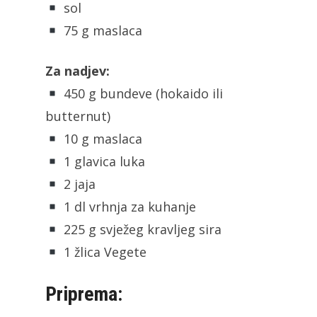
sol
75 g maslaca
Za nadjev:
450 g bundeve (hokaido ili
butternut)
10 g maslaca
1 glavica luka
2 jaja
1 dl vrhnja za kuhanje
225 g svježeg kravljeg sira
1 žlica Vegete
Priprema: