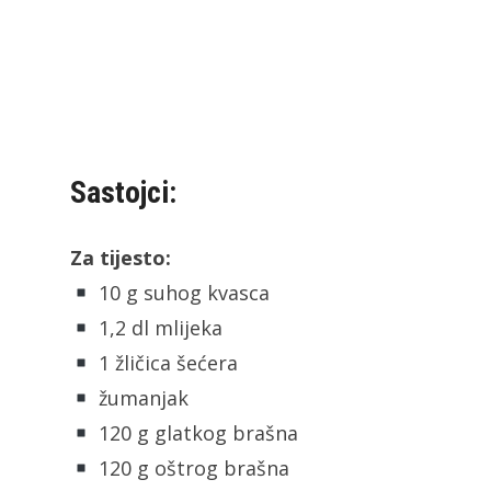
Sastojci:
Za tijesto:
10 g suhog kvasca
1,2 dl mlijeka
1 žličica šećera
žumanjak
120 g glatkog brašna
120 g oštrog brašna