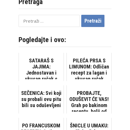
Pretraga
Pretraži:
Pogledajte i ovo:
SATARAŠ S
PILEĆA PRSA S
JAJIMA:
LIMUNOM: Odličan
Jednostavan i
recept za lagan i
ukusan ručak s
ukusan ručak
puno povrća
SEČENICA: Svi koji
PROBAJTE,
su probali ovu pitu
ODUŠEVIT ĆE VAS!
bili su oduševljeni
Grah po bakinom
receptu, bolji od
vojničkog
PO FRANCUSKOM
ŠNICLE U UMAKU: