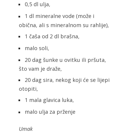
0,5 dl ulja,
1 dl mineralne vode (može i
obična, ali s mineralnom su rahlije),
1 čaša od 2 dl brašna,
malo soli,
20 dag šunke u ovitku ili pršuta,
što vam je draže,
20 dag sira, nekog koji će se lijepi
otopiti,
1 mala glavica luka,
malo ulja za prženje
Umak