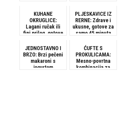
brzo, sa samo par
sastojaka
KUHANE
PLJESKAVICE IZ
OKRUGLICE:
RERNE: Zdrave i
Lagani ručak ili
ukusne, gotove za
fini prilog, gotove
samo 45 minuta
za 20 minuta
JEDNOSTAVNO I
ĆUFTE S
BRZO: Brzi pečeni
PROKULICAMA:
makaroni s
Mesno-povrtna
jogurtom
kombinacija za
prste polizati