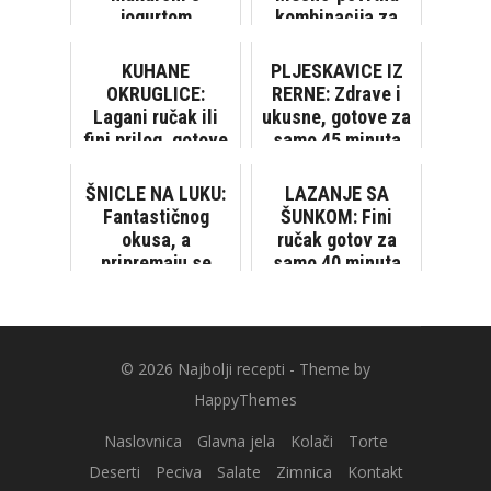
jogurtom
kombinacija za
prste polizati
KUHANE
PLJESKAVICE IZ
OKRUGLICE:
RERNE: Zdrave i
Lagani ručak ili
ukusne, gotove za
fini prilog, gotove
samo 45 minuta
za 20 minuta
ŠNICLE NA LUKU:
LAZANJE SA
Fantastičnog
ŠUNKOM: Fini
okusa, a
ručak gotov za
pripremaju se
samo 40 minuta
brzo, sa samo par
sastojaka
© 2026
Najbolji recepti
- Theme by
HappyThemes
Naslovnica
Glavna jela
Kolači
Torte
Deserti
Peciva
Salate
Zimnica
Kontakt