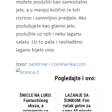
možete poslužiti kao samostalno
jelo, a u manjoj količini će biti
izvrsno i zanimljivo predjelo. Ako
poslužujete kao glavno jelo,
poslužite uz njih i neku laganu
salatu. Uz to paše i rashlađeno
lagano bijelo vino.
Izvor:
sandrine / coolinarika.com
Pogledajte i ovo:
ŠNICLE NA LUKU:
LAZANJE SA
Fantastičnog
ŠUNKOM: Fini
okusa, a
ručak gotov za
pripremaju se
samo 40 minuta