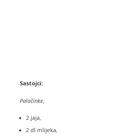
Sastojci:
Palačinke
,
2 jaja,
2 dl mlijeka,