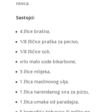
novca.
Sastojci:
4 žlice brašna,
1/8 žličice praška za pecivo,
1/8 žličice soli,
vrlo malo sode bikarbone,
3 žlice mlijeka,
1 žlica maslinovog ulja,
1 žlica narendanog sira za pizzu,
1 žlica umaka od paradajza,
5 komadića kobasice ili nešto po