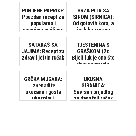
PUNJENE PAPRIKE:
BRZA PITA SA
Pouzdan recept za
SIROM (SIRNICA):
popularno i
Od gotovih kora, a
mnogima omiljeno
ipak kao prava
jelo
domaća
SATARAŠ SA
TJESTENINA S
JAJIMA: Recept za
GRAŠKOM (2):
zdrav i jeftin ručak
Bijeli luk je ono što
daje ovom jelu
poseban šmek
GRČKA MUSAKA:
UKUSNA
Iznenadite
GIBANICA:
ukućane i goste
Savršen prijedlog
ukusnim i
za današnji ručak
neobičnim jelom