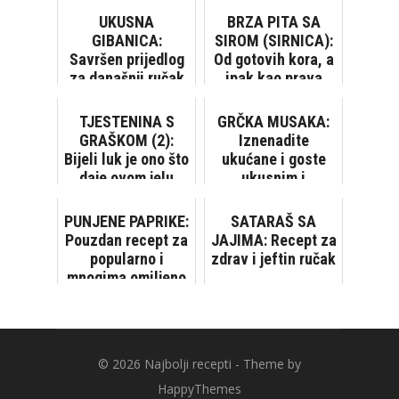
UKUSNA
BRZA PITA SA
GIBANICA:
SIROM (SIRNICA):
Savršen prijedlog
Od gotovih kora, a
za današnji ručak
ipak kao prava
domaća
TJESTENINA S
GRČKA MUSAKA:
GRAŠKOM (2):
Iznenadite
Bijeli luk je ono što
ukućane i goste
daje ovom jelu
ukusnim i
poseban šmek
neobičnim jelom
PUNJENE PAPRIKE:
SATARAŠ SA
Pouzdan recept za
JAJIMA: Recept za
popularno i
zdrav i jeftin ručak
mnogima omiljeno
jelo
© 2026
Najbolji recepti
- Theme by
HappyThemes